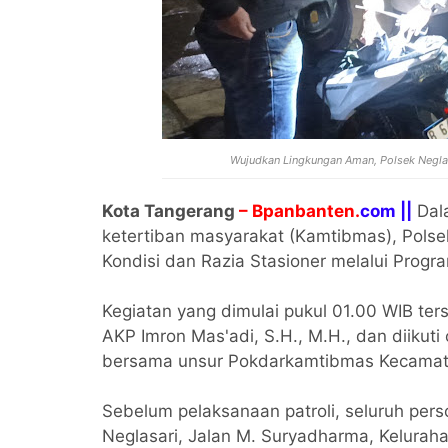
Wujudkan Lingkungan Aman, Polsek Neglasa
Kota Tangerang
– Bpanbanten.
com ||
Dal
ketertiban masyarakat (Kamtibmas), Polsek
Kondisi dan Razia Stasioner melalui Progr
Kegiatan yang dimulai pukul 01.00 WIB ter
AKP Imron Mas'adi, S.H., M.H., dan diikuti
bersama unsur Pokdarkamtibmas Kecamata
Sebelum pelaksanaan patroli, seluruh pers
Neglasari, Jalan M. Suryadharma, Keluraha