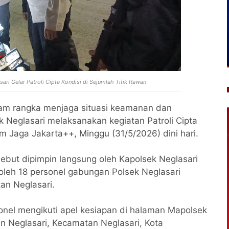
ri Gelar Patroli Cipta Kondisi di Sejumlah Titik Rawan
am rangka menjaga situasi keamanan dan
 Neglasari melaksanakan kegiatan Patroli Cipta
am Jaga Jakarta++, Minggu (31/5/2026) dini hari.
sebut dipimpin langsung oleh Kapolsek Neglasari
 oleh 18 personel gabungan Polsek Neglasari
n Neglasari.
onel mengikuti apel kesiapan di halaman Mapolsek
n Neglasari, Kecamatan Neglasari, Kota