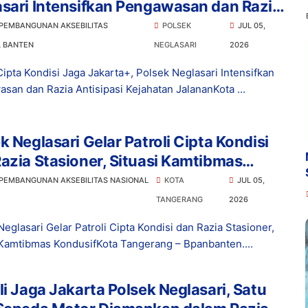
sari Intensifkan Pengawasan dan Razia
ipasi Kejahatan Jalanan
 PEMBANGUNAN AKSEBILITAS
POLSEK
JUL 05,
L BANTEN
NEGLASARI
2026
Cipta Kondisi Jaga Jakarta+, Polsek Neglasari Intensifkan
san dan Razia Antisipasi Kejahatan JalananKota ...
k Neglasari Gelar Patroli Cipta Kondisi
azia Stasioner, Situasi Kamtibmas
usif
 PEMBANGUNAN AKSEBILITAS NASIONAL
KOTA
JUL 05,
TANGERANG
2026
eglasari Gelar Patroli Cipta Kondisi dan Razia Stasioner,
 Kamtibmas KondusifKota Tangerang – Bpanbanten....
li Jaga Jakarta Polsek Neglasari, Satu