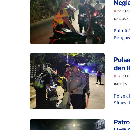
Negla
Antis
BERITA
NASIONA
Patroli 
Pengawa
Polse
dan R
Kond
BERITA
BANTEN
Polsek N
Situasi
Patro