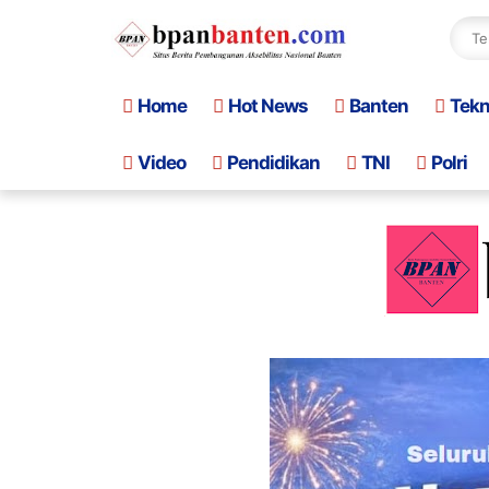
Home
Hot News
Banten
Tek
Video
Pendidikan
TNI
Polri