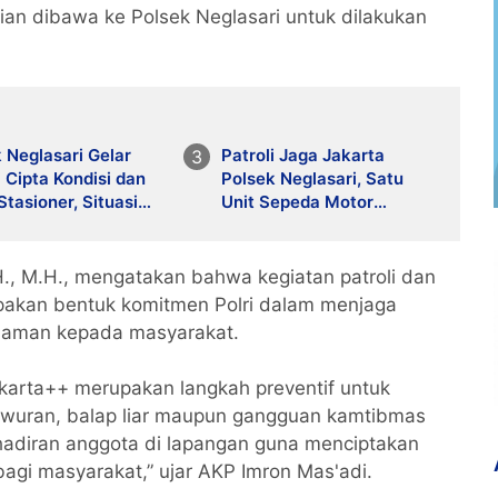
n dibawa ke Polsek Neglasari untuk dilakukan
 Neglasari Gelar
Patroli Jaga Jakarta
i Cipta Kondisi dan
Polsek Neglasari, Satu
Stasioner, Situasi
Unit Sepeda Motor
bmas Kondusif
Diamankan dalam Razia
Cipta Kondisi
H., M.H., mengatakan bahwa kegiatan patroli dan
upakan bentuk komitmen Polri dalam menjaga
 aman kepada masyarakat.
akarta++ merupakan langkah preventif untuk
 tawuran, balap liar maupun gangguan kamtibmas
hadiran anggota di lapangan guna menciptakan
agi masyarakat,” ujar AKP Imron Mas'adi.