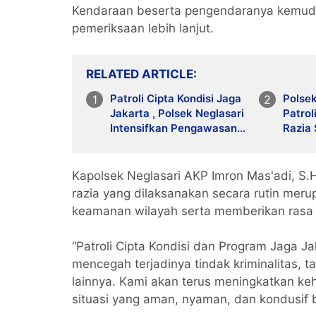
Kendaraan beserta pengendaranya kemudia
pemeriksaan lebih lanjut.
RELATED ARTICLE
Patroli Cipta Kondisi Jaga
Polsek
Jakarta , Polsek Neglasari
Patrol
Intensifkan Pengawasan
Razia 
dan Razia Antisipasi
Kamti
Kejahatan Jalanan
Kapolsek Neglasari AKP Imron Mas'adi, S.
razia yang dilaksanakan secara rutin mer
keamanan wilayah serta memberikan rasa
“Patroli Cipta Kondisi dan Program Jaga J
mencegah terjadinya tindak kriminalitas,
lainnya. Kami akan terus meningkatkan ke
situasi yang aman, nyaman, dan kondusif b