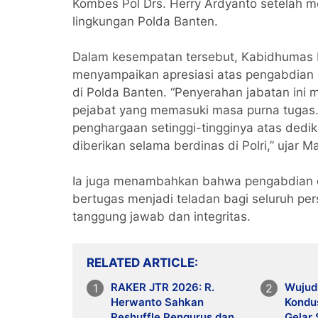
Kombes Pol Drs. Herry Ardyanto setelah men
lingkungan Polda Banten.
Dalam kesempatan tersebut, Kabidhumas P
menyampaikan apresiasi atas pengabdian 
di Polda Banten. “Penyerahan jabatan ini 
pejabat yang memasuki masa purna tugas
penghargaan setinggi-tingginya atas dedika
diberikan selama berdinas di Polri,” ujar Ma
Ia juga menambahkan bahwa pengabdian d
bertugas menjadi teladan bagi seluruh pe
tanggung jawab dan integritas.
RELATED ARTICLE
RAKER JTR 2026: R.
Wujud
Herwanto Sahkan
Kondus
Reshuffle Pengurus dan
Gelar 