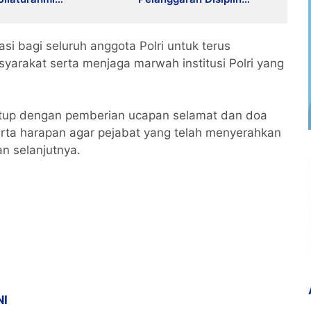
gis Bersama Insan
Anggota Polri Terkait
Gadai Mobil Ditangani Bid
Propam Polda Banten
si bagi seluruh anggota Polri untuk terus
arakat serta menjaga marwah institusi Polri yang
utup dengan pemberian ucapan selamat dan doa
ta harapan agar pejabat yang telah menyerahkan
n selanjutnya.
NI