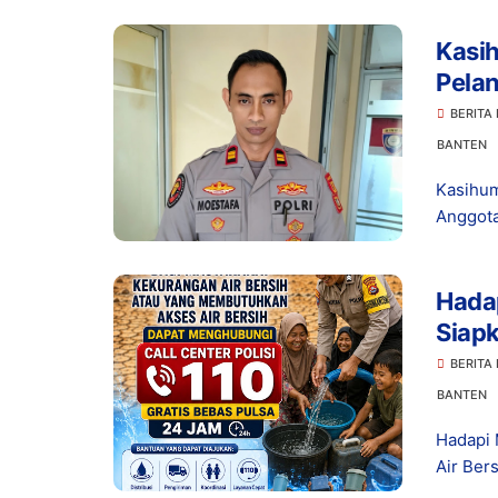
Kasi
Pelan
Gadai
BERITA
Bant
BANTEN
Kasihum
Anggota
Hada
Siapk
110
BERITA
BANTEN
Hadapi 
Air Ber