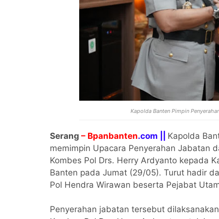
Kapolda Banten Pimpin Penyeraha
Serang
– Bpanbanten
.com ||
Kapolda Bant
memimpin Upacara Penyerahan Jabatan d
Kombes Pol Drs. Herry Ardyanto kepada Ka
Banten pada Jumat (29/05). Turut hadir d
Pol Hendra Wirawan beserta Pejabat Utam
Penyerahan jabatan tersebut dilaksanaka