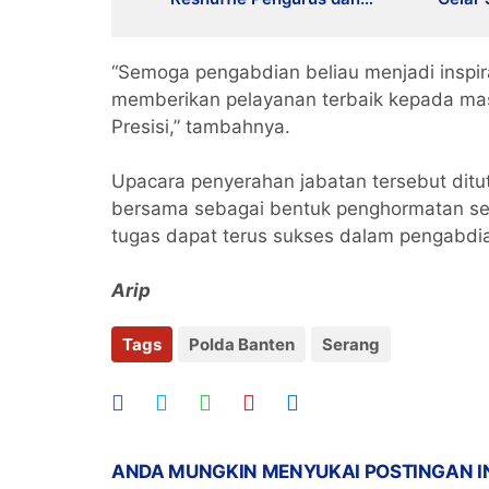
Tegaskan Disiplin
Strate
Organisasi
Pers
“Semoga pengabdian beliau menjadi inspira
memberikan pelayanan terbaik kepada masy
Presisi,” tambahnya.
Upacara penyerahan jabatan tersebut dit
bersama sebagai bentuk penghormatan ser
tugas dapat terus sukses dalam pengabdia
Arip
Tags
Polda Banten
Serang
ANDA MUNGKIN MENYUKAI POSTINGAN I