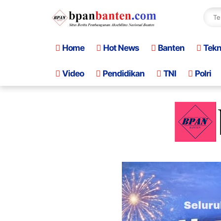
Home
Hot News
Banten
Tek
Video
Pendidikan
TNI
Polri