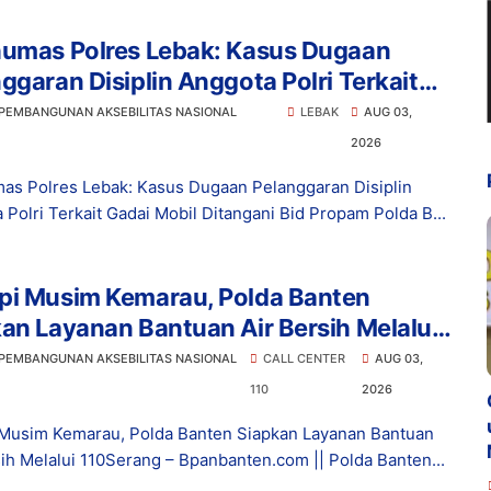
humas Polres Lebak: Kasus Dugaan
ggaran Disiplin Anggota Polri Terkait
 Mobil Ditangani Bid Propam Polda
 PEMBANGUNAN AKSEBILITAS NASIONAL
LEBAK
AUG 03,
en
2026
as Polres Lebak: Kasus Dugaan Pelanggaran Disiplin
 Polri Terkait Gadai Mobil Ditangani Bid Propam Polda B...
pi Musim Kemarau, Polda Banten
an Layanan Bantuan Air Bersih Melalui
 PEMBANGUNAN AKSEBILITAS NASIONAL
CALL CENTER
AUG 03,
110
2026
Musim Kemarau, Polda Banten Siapkan Layanan Bantuan
sih Melalui 110Serang – Bpanbanten.com || Polda Banten...