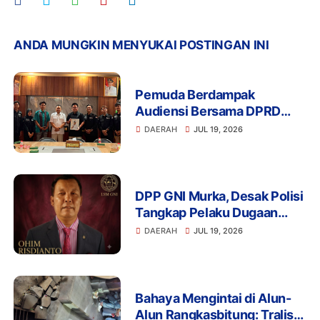
ANDA MUNGKIN MENYUKAI POSTINGAN INI
Pemuda Berdampak
Audiensi Bersama DPRD
Provinsi Banten Bahas
DAERAH
JUL 19, 2026
Pendidikan, Ketahanan
Pangan, dan Literasi Menuju
Indonesia Emas 2045
DPP GNI Murka, Desak Polisi
Tangkap Pelaku Dugaan
Intimidasi dan
DAERAH
JUL 19, 2026
Pengeroyokan Aktivis di
Lebak
Bahaya Mengintai di Alun-
Alun Rangkasbitung: Tralis