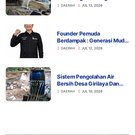
Drainase Rusak Picu Banyak
DAERAH
JUL 13, 2026
Pengunjung Terperosok
Founder Pemuda
Berdampak : Generasi Muda
Mengapresiasi Komitmen
DAERAH
JUL 12, 2026
Presiden Prabowo dalam
Pemberantasan Korupsi
Sistem Pengolahan Air
Bersih Desa Girilaya Dan
Desa Jayapura Cipanas
DAERAH
JUL 10, 2026
Harus Dibantu Pemerintah