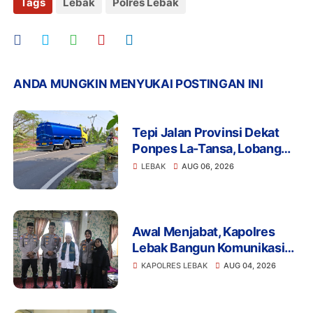
Tags
Lebak
Polres Lebak
ANDA MUNGKIN MENYUKAI POSTINGAN INI
Tepi Jalan Provinsi Dekat
Ponpes La-Tansa, Lobang
Pengambilan Air Ancam
LEBAK
AUG 06, 2026
Keselamatan Pengguna
Jalan
Awal Menjabat, Kapolres
Lebak Bangun Komunikasi
dengan Ulama demi
KAPOLRES LEBAK
AUG 04, 2026
Kamtibmas Kondusif