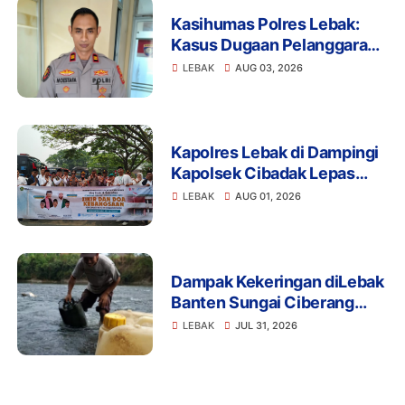
Kasihumas Polres Lebak:
Kasus Dugaan Pelanggaran
Disiplin Anggota Polri
LEBAK
AUG 03, 2026
Terkait Gadai Mobil
Ditangani Bid Propam Polda
Banten
Kapolres Lebak di Dampingi
Kapolsek Cibadak Lepas
Pemberangkatan ASN dan
LEBAK
AUG 01, 2026
PKK Untuk Mengikuti Dzikir
dan Do'a Kebangsaan Ke
Jakarta
Dampak Kekeringan diLebak
Banten Sungai Ciberang
Jadi Solusi Pemerintah
LEBAK
JUL 31, 2026
Harus Bantu