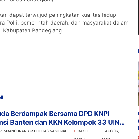
an dapat terwujud peningkatan kualitas hidup
ra Polri, pemerintah daerah, dan masyarakat dalam
i Kabupaten Pandeglang
NI
da Berdampak Bersama DPD KNPI
insi Banten dan KKN Kelompok 33 UIN
Banten Salurkan Bansos
 PEMBANGUNAN AKSEBILITAS NASIONAL
BAKTI
AUG 06,