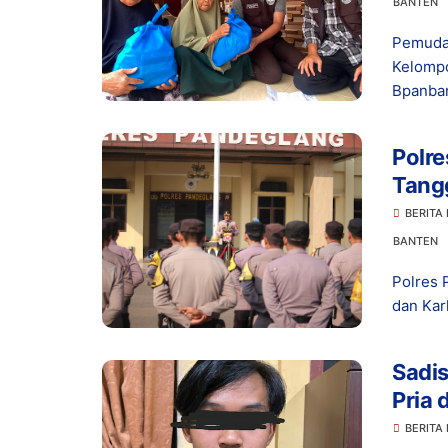
BANTEN
Pemuda
Kelomp
Bpanban
Polre
Tang
Siner
BERITA
Benc
BANTEN
Polres 
dan Kar
Sadis
Pria 
BERITA