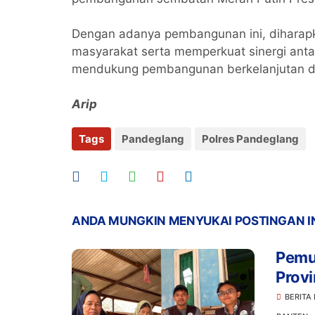
Dengan adanya pembangunan ini, diharapk
masyarakat serta memperkuat sinergi anta
mendukung pembangunan berkelanjutan d
Arip
Tags
Pandeglang
Polres Pandeglang
ANDA MUNGKIN MENYUKAI POSTINGAN I
Pemu
Prov
SMH 
BERITA