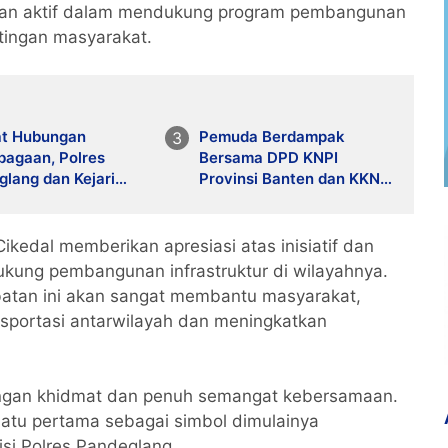
eran aktif dalam mendukung program pembangunan
tingan masyarakat.
at Hubungan
Pemuda Berdampak
bagaan, Polres
Bersama DPD KNPI
lang dan Kejari
Provinsi Banten dan KKN
en Jaga Soliditas
Kelompok 33 UIN SMH
Banten Salurkan Bansos
kedal memberikan apresiasi atas inisiatif dan
kung pembangunan infrastruktur di wilayahnya.
tan ini akan sangat membantu masyarakat,
portasi antarwilayah dan meningkatkan
engan khidmat dan penuh semangat kebersamaan.
batu pertama sebagai simbol dimulainya
i Polres Pandeglang.