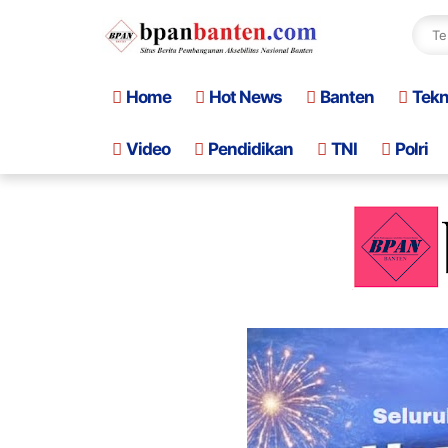
Home
Hot News
Banten
Tek
Video
Pendidikan
TNI
Polri