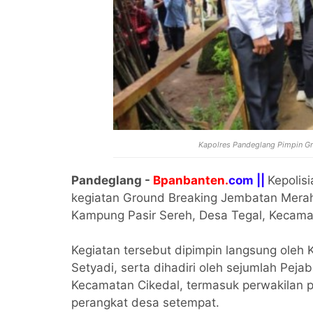
Kapolres Pandeglang Pimpin Gr
Pandeglang -
Bpanbanten.
com ||
Kepolis
kegiatan Ground Breaking Jembatan Merah 
Kampung Pasir Sereh, Desa Tegal, Kecama
Kegiatan tersebut dipimpin langsung oleh
Setyadi, serta dihadiri oleh sejumlah Pej
Kecamatan Cikedal, termasuk perwakilan 
perangkat desa setempat.