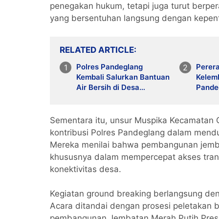
penegakan hukum, tetapi juga turut berp
yang bersentuhan langsung dengan kepen
RELATED ARTICLE
Polres Pandeglang
Perer
Kembali Salurkan Bantuan
Kelem
Air Bersih di Desa
Pandeg
Pakuluran, Hadir
Komitm
Ringankan Beban Warga di
Musim Kemarau
Sementara itu, unsur Muspika Kecamatan Ci
kontribusi Polres Pandeglang dalam mendu
Mereka menilai bahwa pembangunan jemba
khususnya dalam mempercepat akses trans
konektivitas desa.
Kegiatan ground breaking berlangsung d
Acara ditandai dengan prosesi peletakan 
pembangunan Jembatan Merah Putih Presis