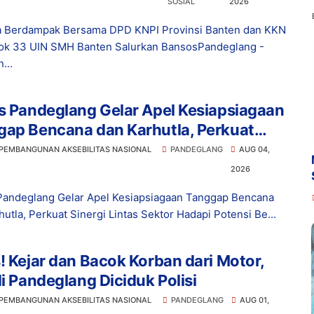
SOSIAL
2026
 Berdampak Bersama DPD KNPI Provinsi Banten dan KKN
ok 33 UIN SMH Banten Salurkan BansosPandeglang -
...
s Pandeglang Gelar Apel Kesiapsiagaan
gap Bencana dan Karhutla, Perkuat
gi Lintas Sektor Hadapi Potensi
 PEMBANGUNAN AKSEBILITAS NASIONAL
PANDEGLANG
AUG 04,
ana
2026
Pandeglang Gelar Apel Kesiapsiagaan Tanggap Bencana
hutla, Perkuat Sinergi Lintas Sektor Hadapi Potensi Be...
! Kejar dan Bacok Korban dari Motor,
di Pandeglang Diciduk Polisi
 PEMBANGUNAN AKSEBILITAS NASIONAL
PANDEGLANG
AUG 01,