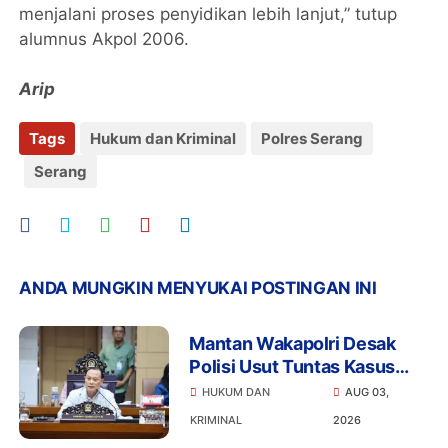
menjalani proses penyidikan lebih lanjut,” tutup
alumnus Akpol 2006.
Arip
Tags
Hukum dan Kriminal
Polres Serang
Serang
ANDA MUNGKIN MENYUKAI POSTINGAN INI
Mantan Wakapolri Desak
Polisi Usut Tuntas Kasus
Bigmo Ajak Anak di Bawah
HUKUM DAN
AUG 03,
Umur Promosikan Vape
KRIMINAL
2026