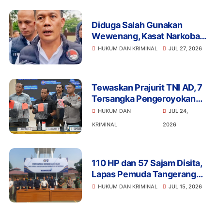
Diduga Salah Gunakan
Wewenang, Kasat Narkoba
Polres Tangsel dan 6
HUKUM DAN KRIMINAL
JUL 27, 2026
Anggota Ditangkap
Bareskrim
Tewaskan Prajurit TNI AD, 7
Tersangka Pengeroyokan
Terancam Penjara Seumur
HUKUM DAN
JUL 24,
Hidup
KRIMINAL
2026
110 HP dan 57 Sajam Disita,
Lapas Pemuda Tangerang
Perketat Pengawasan
HUKUM DAN KRIMINAL
JUL 15, 2026