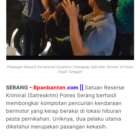
Pasangan Kekasih Komplotan Curanmor Ditangkap Saat Mau 'Konser' di Pesta
Organ Tunggal!
SERANG
– Bpanbanten.
com ||
Satuan Reserse
Kriminal (Satreskrim) Polres Serang berhasil
membongkar komplotan pencurian kendaraan
bermotor yang kerap beraksi di lokasi hiburan
pesta pernikahan. Uniknya, dua pelaku utama
diketahui merupakan pasangan kekasih.