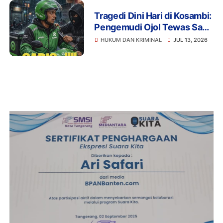
Tragedi Dini Hari di Kosambi:
Pengemudi Ojol Tewas Saat
Istirahat, Motor dan HP Raib
HUKUM DAN KRIMINAL
JUL 13, 2026