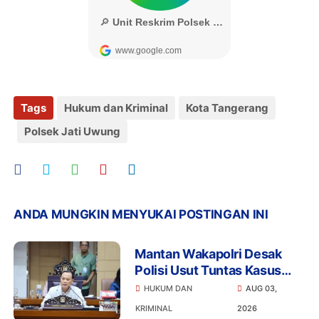
Tags
Hukum dan Kriminal
Kota Tangerang
Polsek Jati Uwung
ANDA MUNGKIN MENYUKAI POSTINGAN INI
Mantan Wakapolri Desak
Polisi Usut Tuntas Kasus
Bigmo Ajak Anak di Bawah
HUKUM DAN
AUG 03,
Umur Promosikan Vape
KRIMINAL
2026