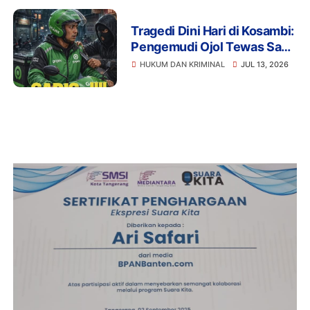
Tragedi Dini Hari di Kosambi:
Pengemudi Ojol Tewas Saat
Istirahat, Motor dan HP Raib
HUKUM DAN KRIMINAL
JUL 13, 2026