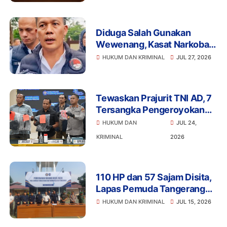
Diduga Salah Gunakan
Wewenang, Kasat Narkoba
Polres Tangsel dan 6
HUKUM DAN KRIMINAL
JUL 27, 2026
Anggota Ditangkap
Bareskrim
Tewaskan Prajurit TNI AD, 7
Tersangka Pengeroyokan
Terancam Penjara Seumur
HUKUM DAN
JUL 24,
Hidup
KRIMINAL
2026
110 HP dan 57 Sajam Disita,
Lapas Pemuda Tangerang
Perketat Pengawasan
HUKUM DAN KRIMINAL
JUL 15, 2026