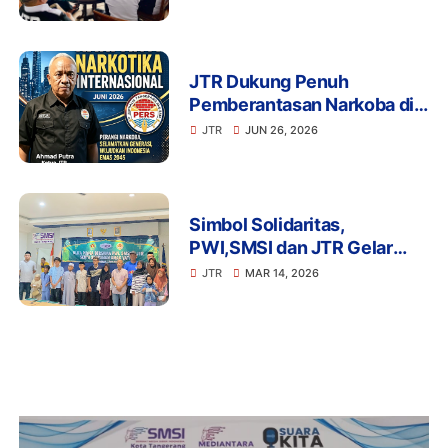
Disiplin Organisasi
JTR Dukung Penuh
Pemberantasan Narkoba di
Momentum Hari Anti
JTR
JUN 26, 2026
Narkotika Internasional
2026
Simbol Solidaritas,
PWI,SMSI dan JTR Gelar
Bukber dan Santuni Anak
JTR
MAR 14, 2026
Yatim