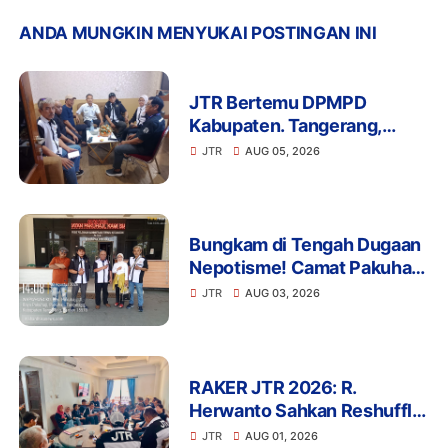
ANDA MUNGKIN MENYUKAI POSTINGAN INI
JTR Bertemu DPMPD
Kabupaten. Tangerang,
Bahas Dugaan Nepotisme di
JTR
AUG 05, 2026
Desa Buaran Bambu
Bungkam di Tengah Dugaan
Nepotisme! Camat Pakuhaji
Tak Menjawab Soal Kaur
JTR
AUG 03, 2026
Keuangan Anak Kades,
Warga: Ada Apa?
RAKER JTR 2026: R.
Herwanto Sahkan Reshuffle
Pengurus dan Tegaskan
JTR
AUG 01, 2026