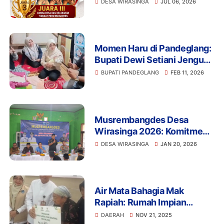
Provinsi Banten 2026,
DESA WIRASINGA
JUL 06, 2026
Kades Syafadi Siga Wiharja
Sampaikan Apresiasi
Mendalam
Momen Haru di Pandeglang:
Bupati Dewi Setiani Jenguk
Bayi yang Lahir di Mobil
BUPATI PANDEGLANG
FEB 11, 2026
Kades Wirasinga
Musrembangdes Desa
Wirasinga 2026: Komitmen
Pembangunan di Tengah
DESA WIRASINGA
JAN 20, 2026
Penurunan Dana Desa
Air Mata Bahagia Mak
Rapiah: Rumah Impian
Terwujud Berkat Bantuan
DAERAH
NOV 21, 2025