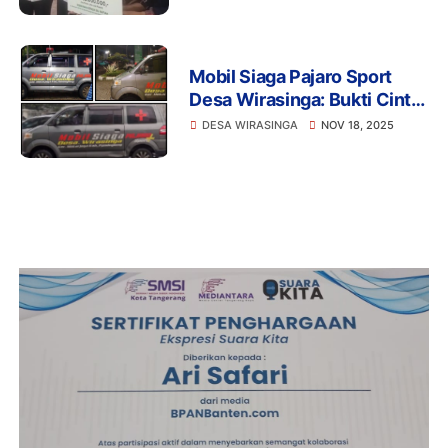
Baznas
Mobil Siaga Pajaro Sport
Desa Wirasinga: Bukti Cinta
Kades Syafardi untuk Warga
DESA WIRASINGA
NOV 18, 2025