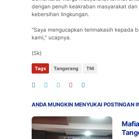
dengan penuh keakraban masyarakat dan 
kebersihan lingkungan.
"Saya mengucapkan terimakasih kepada ba
kami," ucapnya.
(Sk)
Tags
Tangerang
TNI
ANDA MUNGKIN MENYUKAI POSTINGAN I
Mafia
Tang