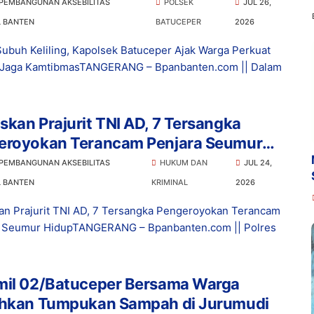
 PEMBANGUNAN AKSEBILITAS
POLSEK
JUL 26,
L BANTEN
BATUCEPER
2026
Subuh Keliling, Kapolsek Batuceper Ajak Warga Perkuat
i Jaga KamtibmasTANGERANG – Bpanbanten.com || Dalam
kan Prajurit TNI AD, 7 Tersangka
eroyokan Terancam Penjara Seumur
p
 PEMBANGUNAN AKSEBILITAS
HUKUM DAN
JUL 24,
L BANTEN
KRIMINAL
2026
n Prajurit TNI AD, 7 Tersangka Pengeroyokan Terancam
a Seumur HidupTANGERANG – Bpanbanten.com || Polres
mil 02/Batuceper Bersama Warga
ihkan Tumpukan Sampah di Jurumudi