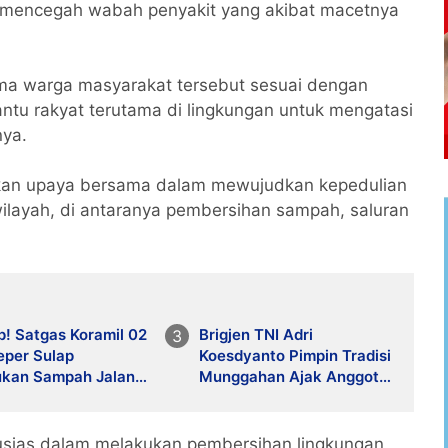
an mencegah wabah penyakit yang akibat macetnya
ama warga masyarakat tersebut sesuai dengan
tu rakyat terutama di lingkungan untuk mengatasi
nya.
akan upaya bersama dalam mewujudkan kepedulian
wilayah, di antaranya pembersihan sampah, saluran
! Satgas Koramil 02
Brigjen TNI Adri
eper Sulap
Koesdyanto Pimpin Tradisi
kan Sampah Jalan
Munggahan Ajak Anggota
ngunan Jadi
Makorem 044/Gapo
ong
Sambut Ramadhan dengan
Hati Bersih
usias dalam melakukan pembersihan lingkungan,