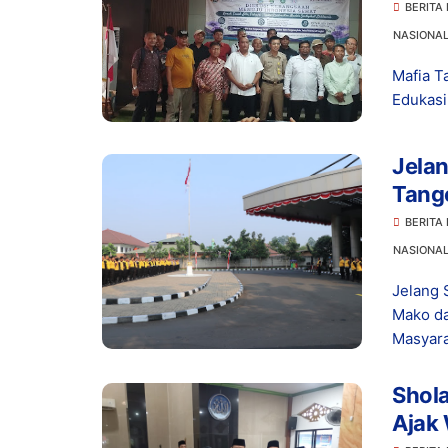
Serti
BERITA
NASIONA
Mafia T
Edukasi
Jelan
Tang
Suks
BERITA
NASIONA
Jelang 
Mako d
Masyara
Shola
Ajak