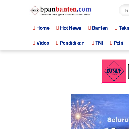
Home
Hot News
Banten
Tek
Video
Pendidikan
TNI
Polri