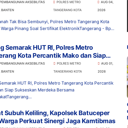
fikat Elektronik
 PEMBANGUNAN AKSEBILITAS
POLRES METRO
AUG 04,
L BANTEN
TANGERANG KOTA
2026
anah Tak Bisa Sembunyi, Polres Metro Tangerang Kota
 Warga Pinang Soal Sertifikat ElektronikTangerang - Bp...
g Semarak HUT RI, Polres Metro
erang Kota Percantik Mako dan Siap
eskan Merdeka Bersama Masyarakat
 PEMBANGUNAN AKSEBILITAS
POLRES METRO
AUG 01,
L BANTEN
TANGERANG KOTA
2026
Semarak HUT RI, Polres Metro Tangerang Kota Percantik
an Siap Sukseskan Merdeka Bersama
katTangerang...
t Subuh Keliling, Kapolsek Batuceper
 Warga Perkuat Sinergi Jaga Kamtibmas