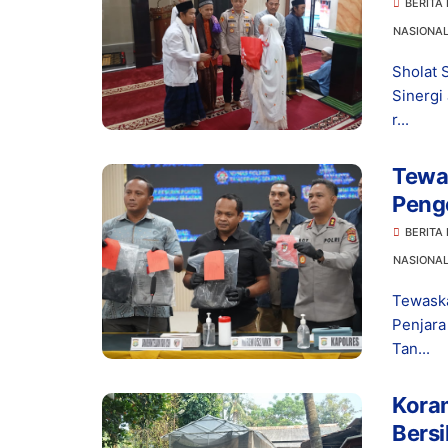
BERITA
NASIONA
Sholat 
Sinerg
r...
Tewas
Peng
Hidu
BERITA
NASIONA
Tewaska
Penjar
Tan...
Kora
Bers