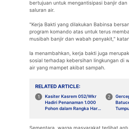
bertujuan untuk mengantisipasi banjir d
saluran air.
"Kerja Bakti yang dilakukan Babinsa bers
program komando atas untuk terus memban
musibah banjir dan wabah penyakit," kata
Ia menambahkan, kerja bakti juga merup
sosial terhadap kebersihan lingkungan di 
air yang mampet akibat sampah.
RELATED ARTICLE
Kasiter Kasrem 052/Wkr
Gercep
Hadiri Penanaman 1.000
Batuc
Pohon dalam Rangka Hari
Tumpu
Bumi 2026
Pemba
Kincl
Sementara, warga masyarakat terlihat ant