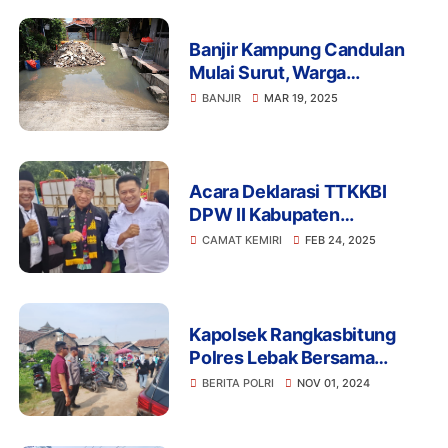
Banjir Kampung Candulan
Mulai Surut, Warga
Berangsur Tinggalkan Posko
BANJIR
MAR 19, 2025
Pengungsian
Acara Deklarasi TTKKBI
DPW II Kabupaten
Tangerang Dihadirkan
CAMAT KEMIRI
FEB 24, 2025
Camat Kemiri
Kapolsek Rangkasbitung
Polres Lebak Bersama
Personil Giat Pengamanan
BERITA POLRI
NOV 01, 2024
Kampanye Cawagub
Provinsi Banten Di Desa