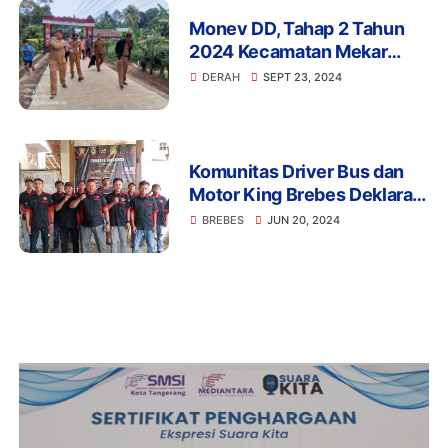
Sukamekarsari
Monev DD, Tahap 2 Tahun
2024 Kecamatan Mekar
Jaya di Desa Wirasinga
DERAH
SEPT 23, 2024
Komunitas Driver Bus dan
Motor King Brebes Deklarasi
Dukung Pol. Ahmad Luthfi
BREBES
JUN 20, 2024
Maju Pilgub Jateng