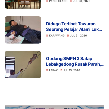
Pandeglang Diganjar 5 Bulan
PANDEGLANG
JUL 28, 2026
Penjara
Diduga Terlibat Tawuran,
Seorang Pelajar Alami Luka
Berat di Klari, Polisi Lakukan
KARAWANG
JUL 21, 2026
Penyelidikan
Gedung SMPN 3 Satap
Lebakgedong Rusak Parah,
Warga: Jangan Tunggu
LEBAK
JUL 15, 2026
Menimpa Guru dan Murid!