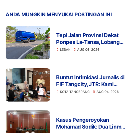
ANDA MUNGKIN MENYUKAI POSTINGAN INI
Tepi Jalan Provinsi Dekat
Ponpes La-Tansa, Lobang
Pengambilan Air Ancam
LEBAK
AUG 06, 2026
Keselamatan Pengguna
Jalan
Buntut Intimidasi Jurnalis di
FIF Tangcity, JTR: Kami
Tidak Akan Tinggal Diam!
KOTA TANGERANG
AUG 04, 2026
Kasus Pengeroyokan
Mohamad Sodik: Dua Linmas