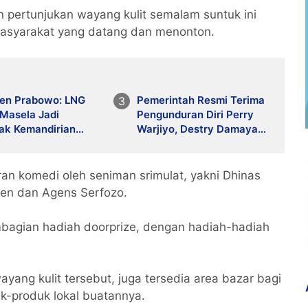
an pertunjukan wayang kulit semalam suntuk ini
 masyarakat yang datang dan menonton.
den Prabowo: LNG
Pemerintah Resmi Terima
 Masela Jadi
Pengunduran Diri Perry
ak Kemandirian
Warjiyo, Destry Damayanti
 dan Mesin Baru
Jalankan Tugas Gubernur
muran Rakyat
BI Sementara
uran komedi oleh seniman srimulat, yakni Dhinas
men dan Agens Serfozo.
mbagian hadiah doorprize, dengan hadiah-hadiah
ayang kulit tersebut, juga tersedia area bazar bagi
k-produk lokal buatannya.