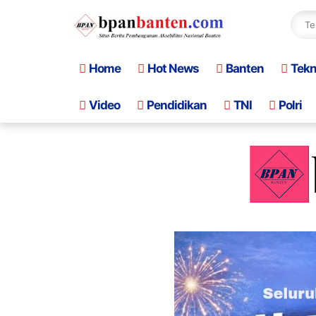
Home
Hot News
Banten
Tek
Video
Pendidikan
TNI
Polri