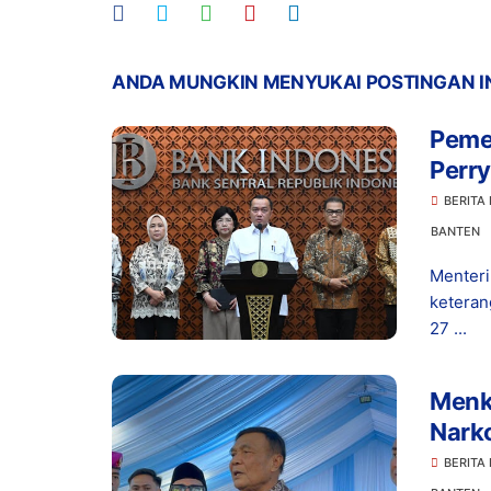
ANDA MUNGKIN MENYUKAI POSTINGAN I
Peme
Perry
Tuga
BERITA
BANTEN
Menteri
keteran
27 ...
Menko
Nark
BERITA