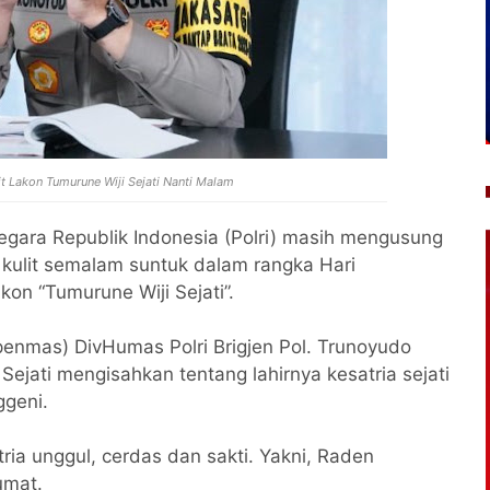
it Lakon Tumurune Wiji Sejati Nanti Malam
egara Republik Indonesia (Polri) masih mengusung
kulit semalam suntuk dalam rangka Hari
on “Tumurune Wiji Sejati”.
enmas) DivHumas Polri Brigjen Pol. Trunoyudo
ejati mengisahkan tentang lahirnya kesatria sejati
ggeni.
atria unggul, cerdas dan sakti. Yakni, Raden
umat.