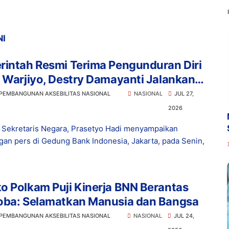
NI
rintah Resmi Terima Pengunduran Diri
 Warjiyo, Destry Damayanti Jalankan
s Gubernur BI Sementara
 PEMBANGUNAN AKSEBILITAS NASIONAL
NASIONAL
JUL 27,
2026
 Sekretaris Negara, Prasetyo Hadi menyampaikan
gan pers di Gedung Bank Indonesia, Jakarta, pada Senin,
 Polkam Puji Kinerja BNN Berantas
oba: Selamatkan Manusia dan Bangsa
 PEMBANGUNAN AKSEBILITAS NASIONAL
NASIONAL
JUL 24,