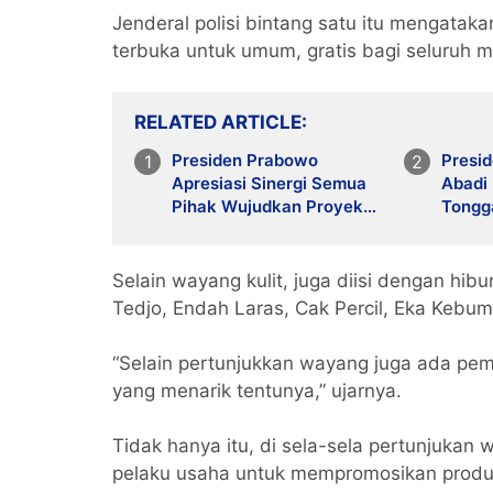
Jenderal polisi bintang satu itu mengatak
terbuka untuk umum, gratis bagi seluruh
RELATED ARTICLE
Presiden Prabowo
Presi
Apresiasi Sinergi Semua
Abadi
Pihak Wujudkan Proyek
Tongg
LNG Abadi Masela
Energi
Kemak
Selain wayang kulit, juga diisi dengan hib
Tedjo, Endah Laras, Cak Percil, Eka Kebu
“Selain pertunjukkan wayang juga ada pe
yang menarik tentunya,” ujarnya.
Tidak hanya itu, di sela-sela pertunjukan w
pelaku usaha untuk mempromosikan produ