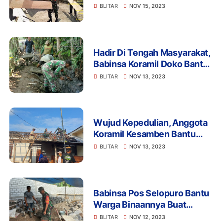
Gelar Gotong Royong Rehab
BLITAR
NOV 15, 2023
Masjid Al Ikhlas
Hadir Di Tengah Masyarakat,
Babinsa Koramil Doko Bantu
Pembangunan Di Wilayah
BLITAR
NOV 13, 2023
Binaannya
Wujud Kepedulian, Anggota
Koramil Kesamben Bantu
Perbaiki Rumah Warga
BLITAR
NOV 13, 2023
Kurang Mampu
Babinsa Pos Selopuro Bantu
Warga Binaannya Buat
Pagar Rumah
BLITAR
NOV 12, 2023