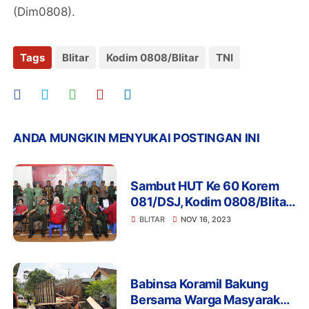
(Dim0808).
Tags
Blitar
Kodim 0808/Blitar
TNI
ANDA MUNGKIN MENYUKAI POSTINGAN INI
Sambut HUT Ke 60 Korem
081/DSJ, Kodim 0808/Blitar
Gelar Bakti Sosial Donor
BLITAR
NOV 16, 2023
Darah
Babinsa Koramil Bakung
Bersama Warga Masyarakat