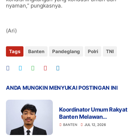
nyaman,” pungkasnya.
(Ari)
Tags
Banten
Pandeglang
Polri
TNI
ANDA MUNGKIN MENYUKAI POSTINGAN INI
Koordinator Umum Rakyat
Banten Melawan
Mengapresiasi Komitmen
BANTEN
JUL 12, 2026
Presiden Prabowo dalam
Pemberantasan Korupsi