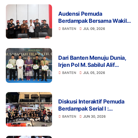
Audensi Pemuda
Berdampak Bersama Wakil
Ketua Komisi III DPRD Kota
BANTEN
JUL 09, 2026
Serang Banten
Dari Banten Menuju Dunia,
Irjen Pol M. Sabilul Alif
Dorong Penguatan
BANTEN
JUL 05, 2026
Kapasitas Imam Menuju IGIC
2026
Diskusi Interaktif Pemuda
Berdampak Serial I :
Membaca Indonesia Emas
BANTEN
JUN 30, 2026
2045, Megawali Banten
Menuju Masa Depan