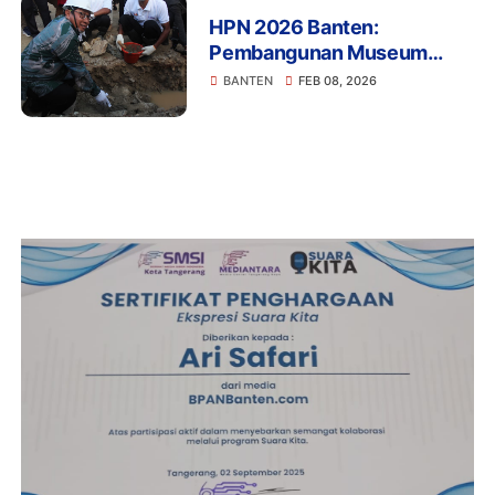
HPN 2026 Banten:
Pembangunan Museum
Media Siber Nasional Resmi
BANTEN
FEB 08, 2026
Dimulai di Karundang
Serang