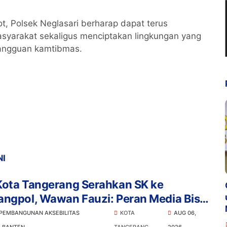
t, Polsek Neglasari berharap dapat terus
syarakat sekaligus menciptakan lingkungan yang
angguan kamtibmas.
NI
Kota Tangerang Serahkan SK ke
angpol, Wawan Fauzi: Peran Media Bisa
ampak Besar hingga Fatal
 PEMBANGUNAN AKSEBILITAS
KOTA
AUG 06,