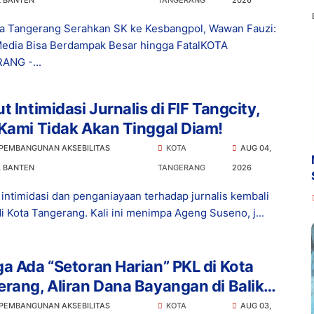
L BANTEN
TANGERANG
2026
a Tangerang Serahkan SK ke Kesbangpol, Wawan Fauzi:
edia Bisa Berdampak Besar hingga FatalKOTA
ANG -...
t Intimidasi Jurnalis di FIF Tangcity,
Kami Tidak Akan Tinggal Diam!
 PEMBANGUNAN AKSEBILITAS
KOTA
AUG 04,
L BANTEN
TANGERANG
2026
intimidasi dan penganiayaan terhadap jurnalis kembali
di Kota Tangerang. Kali ini menimpa Ageng Suseno, j...
a Ada “Setoran Harian” PKL di Kota
rang, Aliran Dana Bayangan di Balik
rtiban?
 PEMBANGUNAN AKSEBILITAS
KOTA
AUG 03,