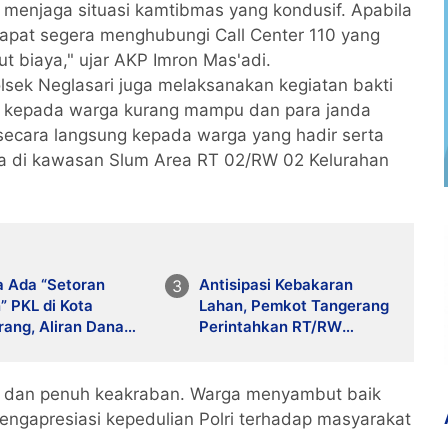
 menjaga situasi kamtibmas yang kondusif. Apabila
apat segera menghubungi Call Center 110 yang
t biaya," ujar AKP Imron Mas'adi.
sek Neglasari juga melaksanakan kegiatan bakti
s kepada warga kurang mampu dan para janda
 secara langsung kepada warga yang hadir serta
a di kawasan Slum Area RT 02/RW 02 Kelurahan
a Ada “Setoran
Antisipasi Kebakaran
” PKL di Kota
Lahan, Pemkot Tangerang
ang, Aliran Dana
Perintahkan RT/RW
an di Balik
Giatkan Patroli
tiban?
b dan penuh keakraban. Warga menyambut baik
mengapresiasi kepedulian Polri terhadap masyarakat