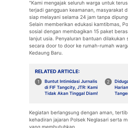
"Kami mengajak seluruh warga untuk terus
terjadi gangguan keamanan, masyarakat d
siap melayani selama 24 jam tanpa dipungu
Selain memberikan edukasi kamtibmas, Pol
sosial dengan membagikan 15 paket bera
lanjut usia. Penyaluran bantuan dilakukan
secara door to door ke rumah-rumah warg
Kedaung Baru.
RELATED ARTICLE
Buntut Intimidasi Jurnalis
Didug
di FIF Tangcity, JTR: Kami
Harian
Tidak Akan Tinggal Diam!
Tanger
Bayang
Pener
Kegiatan berlangsung dengan aman, terti
kehadiran jajaran Polsek Neglasari serta 
yang membutuhkan.