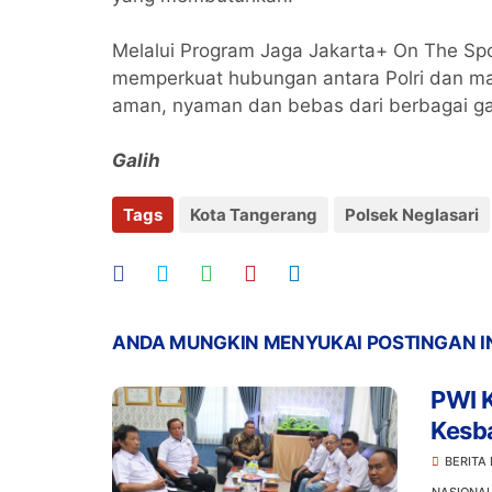
Melalui Program Jaga Jakarta+ On The Spo
memperkuat hubungan antara Polri dan ma
aman, nyaman dan bebas dari berbagai g
Galih
Tags
Kota Tangerang
Polsek Neglasari
ANDA MUNGKIN MENYUKAI POSTINGAN I
PWI 
Kesb
Berd
BERITA