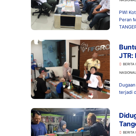
NASIONA
PWI Kot
Peran M
TANGER
Buntu
JTR: 
BERITA
NASIONA
Dugaan 
terjadi 
Didug
Tange
Pene
BERITA