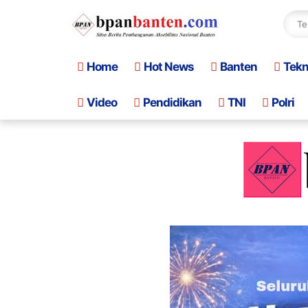
Home
Hot News
Banten
Tek
Video
Pendidikan
TNI
Polri