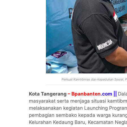
Perkuat Kamtibmas dan Kepedulian Sosial, 
Kota Tangerang
– Bpanbanten
.com ||
Dal
masyarakat serta menjaga situasi kamtibm
melaksanakan kegiatan Launching Program 
pembagian sembako kepada warga kurang
Kelurahan Kedaung Baru, Kecamatan Neglas