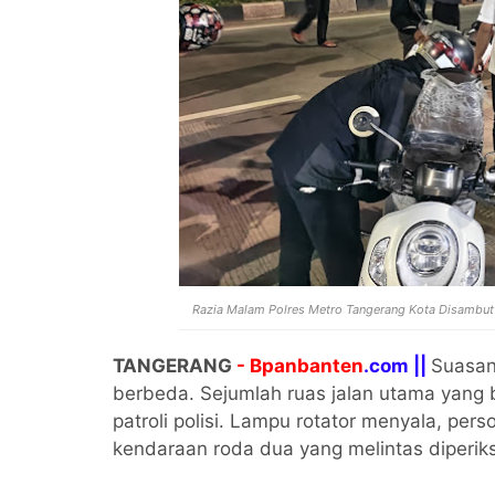
Razia Malam Polres Metro Tangerang Kota Disambut
TANGERANG
- Bpanbanten
.com ||
Suasan
berbeda. Sejumlah ruas jalan utama yang
patroli polisi. Lampu rotator menyala, per
kendaraan roda dua yang melintas diperiks