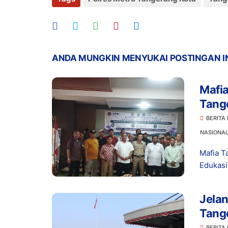
ANDA MUNGKIN MENYUKAI POSTINGAN I
Mafia
Tang
Serti
BERITA
NASIONA
Mafia T
Edukasi
Jelan
Tang
Suks
BERITA