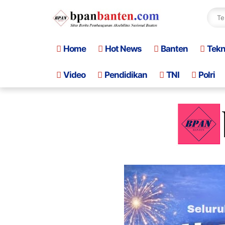
Home
Hot News
Banten
Tek
Video
Pendidikan
TNI
Polri