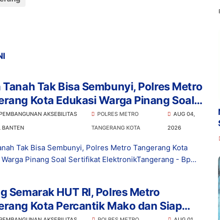
NI
 Tanah Tak Bisa Sembunyi, Polres Metro
erang Kota Edukasi Warga Pinang Soal
fikat Elektronik
 PEMBANGUNAN AKSEBILITAS
POLRES METRO
AUG 04,
L BANTEN
TANGERANG KOTA
2026
anah Tak Bisa Sembunyi, Polres Metro Tangerang Kota
 Warga Pinang Soal Sertifikat ElektronikTangerang - Bp...
g Semarak HUT RI, Polres Metro
erang Kota Percantik Mako dan Siap
eskan Merdeka Bersama Masyarakat
 PEMBANGUNAN AKSEBILITAS
POLRES METRO
AUG 01,