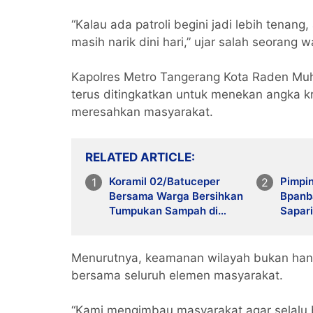
“Kalau ada patroli begini jadi lebih tenang
masih narik dini hari,” ujar salah seorang 
Kapolres Metro Tangerang Kota Raden Muh
terus ditingkatkan untuk menekan angka kr
meresahkan masyarakat.
RELATED ARTICLE
Koramil 02/Batuceper
Pimpi
Bersama Warga Bersihkan
Bpanb
Tumpukan Sampah di
Sapari
Jurumudi
Selam
Kepad
Tange
Menurutnya, keamanan wilayah bukan hany
AlQad
bersama seluruh elemen masyarakat.
“Kami mengimbau masyarakat agar selalu be