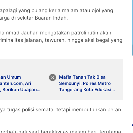
, apalagi yang pulang kerja malam atau ojol yang
warga di sekitar Buaran Indah.
ammad Jauhari mengatakan patroli rutin akan
iminalitas jalanan, tawuran, hingga aksi begal yang
nan Umum
Mafia Tanah Tak Bisa
anten.com, Ari
Sembunyi, Polres Metro
, Berikan Ucapan
Tangerang Kota Edukasi
at Ulang Tahun
Warga Pinang Soal
a Ketua SMSI Kota
Sertifikat Elektronik
rang Azhari Zaki
a tugas polisi semata, tetapi membutuhkan peran
ri
rhati-hati saat beraktivitas malam hari, terutama