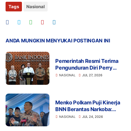
Tags
Nasional
ANDA MUNGKIN MENYUKAI POSTINGAN INI
Pemerintah Resmi Terima
Pengunduran Diri Perry
Warjiyo, Destry Damayanti
NASIONAL
JUL 27, 2026
Jalankan Tugas Gubernur BI
Sementara
Menko Polkam Puji Kinerja
BNN Berantas Narkoba:
Selamatkan Manusia dan
NASIONAL
JUL 24, 2026
Bangsa