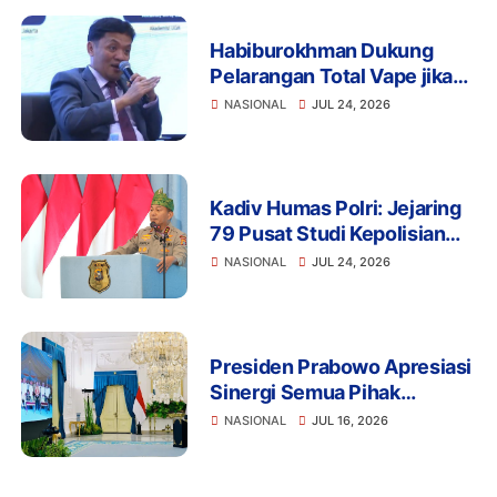
Habiburokhman Dukung
Pelarangan Total Vape jika
Disalahgunakan untuk
NASIONAL
JUL 24, 2026
Narkoba
Kadiv Humas Polri: Jejaring
79 Pusat Studi Kepolisian
Perkuat Transformasi Polri
NASIONAL
JUL 24, 2026
Berbasis Riset, Riau
Hadirkan Terobosan Green
Policing
Presiden Prabowo Apresiasi
Sinergi Semua Pihak
Wujudkan Proyek LNG
NASIONAL
JUL 16, 2026
Abadi Masela