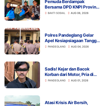
Pemuda Berdampak
Bersama DPD KNPI Provinsi
Banten dan KKN Kelompok
BAKTI SOSIAL
AUG 06, 2026
33 UIN SMH Banten
Salurkan Bansos
Polres Pandeglang Gelar
Apel Kesiapsiagaan Tanggap
Bencana dan Karhutla,
PANDEGLANG
AUG 04, 2026
Perkuat Sinergi Lintas
Sektor Hadapi Potensi
Bencana
Sadis! Kejar dan Bacok
Korban dari Motor, Pria di
Pandeglang Diciduk Polisi
PANDEGLANG
AUG 01, 2026
Atasi Krisis Air Bersih,