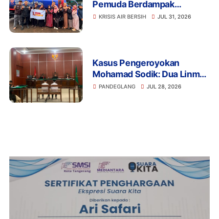
Pemuda Berdampak
Kerahkan 4 Tangki Air untuk
KRISIS AIR BERSIH
JUL 31, 2026
Warga Pandeglang
Kasus Pengeroyokan
Mohamad Sodik: Dua Linmas
Pandeglang Diganjar 5 Bulan
PANDEGLANG
JUL 28, 2026
Penjara