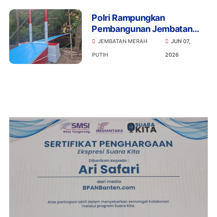
Polri Rampungkan
Pembangunan Jembatan
Merah Putih Presisi di Desa
JEMBATAN MERAH
JUN 07,
Pasirbuyut, Kabupaten
PUTIH
2026
Serang