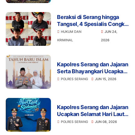
Beraksi di Serang hingga
Tangsel, 4 Spesialis Congkel
Jendela Akhirnya Keok
HUKUM DAN
JUN 24,
KRIMINAL
2026
Kapolres Serang dan Jajaran
Serta Bhayangkari Ucapkan
Selamat Tahun Baru Islam 1
POLRES SERANG
JUN 15, 2026
Muharram 1448 H
Kapolres Serang dan Jajaran
Ucapkan Selamat Hari Laut
Sedunia, Ajak Masyarakat
POLRES SERANG
JUN 08, 2026
Jaga Kelestarian Laut