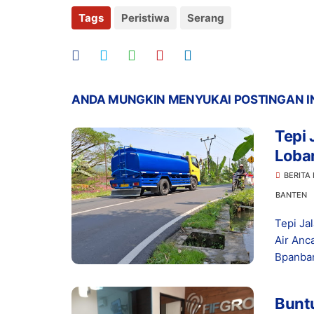
Tags
Peristiwa
Serang
ANDA MUNGKIN MENYUKAI POSTINGAN I
Tepi 
Loba
Kese
BERITA
BANTEN
Tepi Ja
Air Anc
Bpanban
Buntu