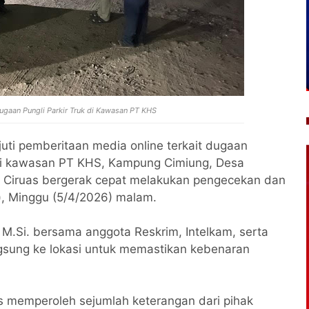
ugaan Pungli Parkir Truk di Kawasan PT KHS
uti pemberitaan media online terkait dugaan
k di kawasan PT KHS, Kampung Cimiung, Desa
k Ciruas bergerak cepat melakukan pengecekan dan
, Minggu (5/4/2026) malam.
 M.Si. bersama anggota Reskrim, Intelkam, serta
sung ke lokasi untuk memastikan kebenaran
as memperoleh sejumlah keterangan dari pihak