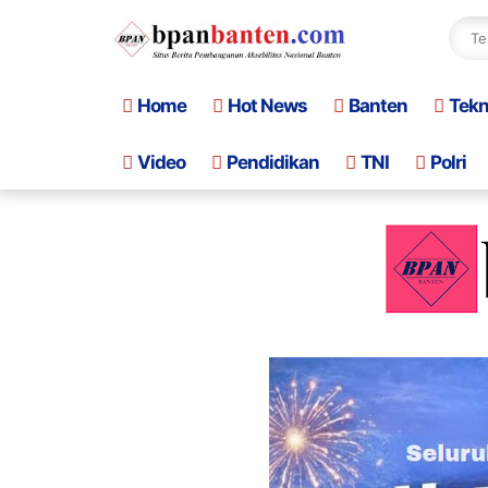
Home
Hot News
Banten
Tek
Video
Pendidikan
TNI
Polri