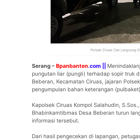
Polsek Ciruas Cek Langsung D
Serang –
Bpanbanten
.com ||
Menindaklanj
pungutan liar (pungli) terhadap sopir tru
Beberan, Kecamatan Ciruas, jajaran Polse
pengumpulan bahan keterangan (pulbaket)
Kapolsek Ciruas Kompol Salahudin, S.Sos.,
Bhabinkamtibmas Desa Beberan turun lang
informasi tersebut.
Dari hasil pengecekan di lapangan, petug