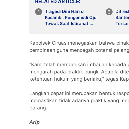
RELATED ARTICLE
Tragedi Dini Hari di
Ditre
Kosambi: Pengemudi Ojol
Bante
Tewas Saat Istirahat,
Tersa
Motor dan HP Raib
Anark
di Bal
Kapolsek Ciruas menegaskan bahwa pihak 
pembinaan guna mencegah potensi pelan
“Kami telah memberikan imbauan kepada p
mengarah pada praktik pungli. Apabila dit
ketentuan hukum yang berlaku,” tegas Kap
Langkah cepat ini merupakan bentuk respo
memastikan tidak adanya praktik yang mer
barang.
Arip