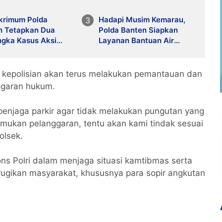
skrimum Polda
Hadapi Musim Kemarau,
n Tetapkan Dua
Polda Banten Siapkan
ngka Kasus Aksi
Layanan Bantuan Air
is dan Penghasutan
Bersih Melalui 110
araja
kepolisian akan terus melakukan pemantauan dan
ggaran hukum.
enjaga parkir agar tidak melakukan pungutan yang
emukan pelanggaran, tentu akan kami tindak sesuai
olsek.
ns Polri dalam menjaga situasi kamtibmas serta
ugikan masyarakat, khususnya para sopir angkutan