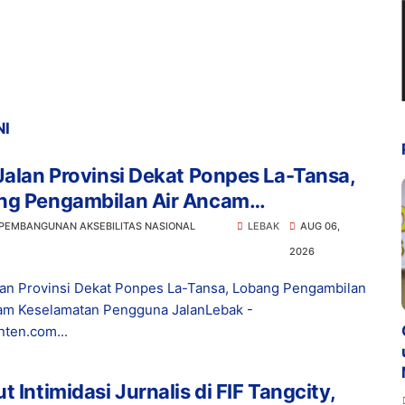
NI
Jalan Provinsi Dekat Ponpes La-Tansa,
ng Pengambilan Air Ancam
lamatan Pengguna Jalan
 PEMBANGUNAN AKSEBILITAS NASIONAL
LEBAK
AUG 06,
2026
lan Provinsi Dekat Ponpes La-Tansa, Lobang Pengambilan
am Keselamatan Pengguna JalanLebak -
ten.com...
t Intimidasi Jurnalis di FIF Tangcity,