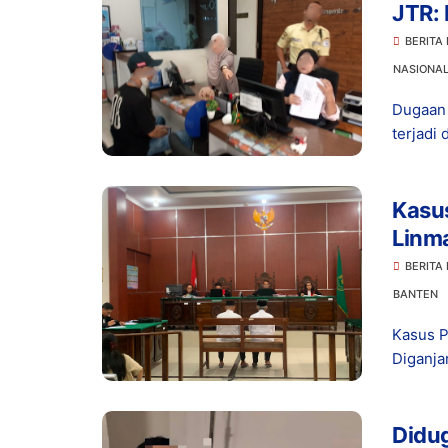
JTR: 
BERITA
NASIONA
Dugaan 
terjadi 
Kasu
Linma
BERITA
BANTEN
Kasus 
Diganja
Didug