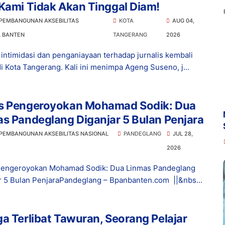
Kami Tidak Akan Tinggal Diam!
 PEMBANGUNAN AKSEBILITAS
KOTA
AUG 04,
L BANTEN
TANGERANG
2026
intimidasi dan penganiayaan terhadap jurnalis kembali
di Kota Tangerang. Kali ini menimpa Ageng Suseno, j...
s Pengeroyokan Mohamad Sodik: Dua
s Pandeglang Diganjar 5 Bulan Penjara
 PEMBANGUNAN AKSEBILITAS NASIONAL
PANDEGLANG
JUL 28,
2026
Pengeroyokan Mohamad Sodik: Dua Linmas Pandeglang
r 5 Bulan PenjaraPandeglang – Bpanbanten.com ||&nbs...
a Terlibat Tawuran, Seorang Pelajar