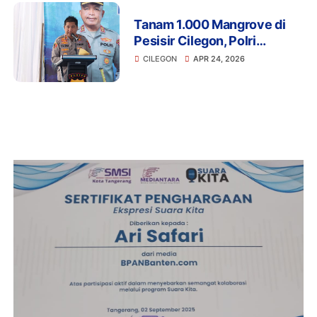
Tanam 1.000 Mangrove di
Pesisir Cilegon, Polri
Perkuat Benteng Alam dan
CILEGON
APR 24, 2026
Kepedulian Lingkungan