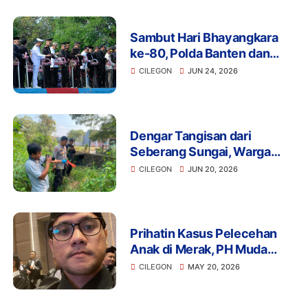
bersama Forkopimda
Sambut Hari Bhayangkara
ke-80, Polda Banten dan
Forkopimda Laksanakan
CILEGON
JUN 24, 2026
Tabur Bunga di Laut Merak
Dengar Tangisan dari
Seberang Sungai, Warga
Cilegon Temukan Bayi
CILEGON
JUN 20, 2026
Perempuan Terbungkus
Plastik
Prihatin Kasus Pelecehan
Anak di Merak, PH Muda
Hizkia Raymond Minta
CILEGON
MAY 20, 2026
Polres Cilegon Usut Tuntas