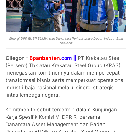
Sinergi DPR RI, BP BUMN, dan Danantara Perkuat Masa Depan Industri Baja
Nasional
Cilegon
-
Bpanbanten.
com ||
PT Krakatau Steel
(Persero) Tbk
atau Krakatau Steel Group (
KRAS
)
menegaskan komitmennya dalam mempercepat
transformasi bisnis serta memperkuat operasional
industri baja nasional melalui sinergi strategis
lintas lembaga negara.
Komitmen tersebut tercermin dalam Kunjungan
Kerja Spesifik
Komisi VI DPR RI
bersama
Danantara Asset Management
dan Badan
Pengaturan BUMN ke Krakatau Steel Group di