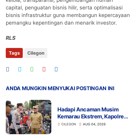
kelola, transparansi, pengembangan human
capital, penguatan bisnis hilir, serta optimalisasi
bisnis infrastruktur guna membangun kepercayaan
pemangku kepentingan dan menarik investor.
RLS
Tags
Cilegon
ANDA MUNGKIN MENYUKAI POSTINGAN INI
Hadapi Ancaman Musim
Kemarau Ekstrem, Kapolres
Cilegon Pimpin Apel Siaga
CILEGON
AUG 04, 2026
Bencana Berskala Besar