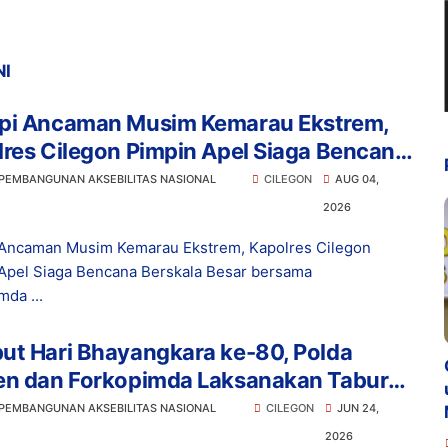
NI
pi Ancaman Musim Kemarau Ekstrem,
res Cilegon Pimpin Apel Siaga Bencana
kala Besar bersama Forkopimda
 PEMBANGUNAN AKSEBILITAS NASIONAL
CILEGON
AUG 04,
2026
Ancaman Musim Kemarau Ekstrem, Kapolres Cilegon
Apel Siaga Bencana Berskala Besar bersama
mda ...
ut Hari Bhayangkara ke-80, Polda
en dan Forkopimda Laksanakan Tabur
 di Laut Merak
 PEMBANGUNAN AKSEBILITAS NASIONAL
CILEGON
JUN 24,
2026