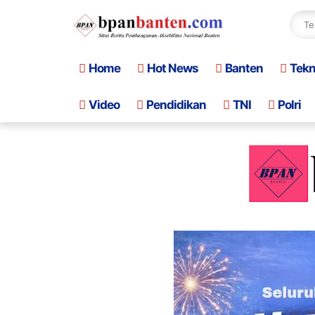
Home
Hot News
Banten
Tek
Video
Pendidikan
TNI
Polri