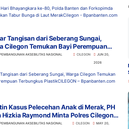
Hari Bhayangkara ke-80, Polda Banten dan Forkopimda
kan Tabur Bunga di Laut MerakCilegon - Bpanbanten.com
r Tangisan dari Seberang Sungai,
a Cilegon Temukan Bayi Perempuan
ngkus Plastik
 PEMBANGUNAN AKSEBILITAS NASIONAL
CILEGON
JUN 20,
2026
Tangisan dari Seberang Sungai, Warga Cilegon Temukan
rempuan Terbungkus PlastikCILEGON – Bpanbanten.com
tin Kasus Pelecehan Anak di Merak, PH
 Hizkia Raymond Minta Polres Cilegon
 Tuntas
 PEMBANGUNAN AKSEBILITAS NASIONAL
CILEGON
MAY 20,