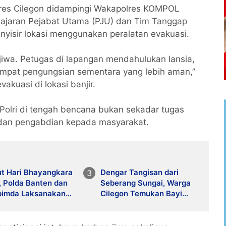
olres Cilegon didampingi Wakapolres KOMPOL
 jajaran Pejabat Utama (PJU) dan
Tim Tanggap
yisir lokasi menggunakan peralatan evakuasi.
jiwa. Petugas di lapangan mendahulukan lansia,
empat pengungsian sementara yang lebih aman,”
akuasi di lokasi banjir.
Polri
di tengah bencana bukan sekadar tugas
 dan pengabdian kepada masyarakat.
t Hari Bhayangkara
Dengar Tangisan dari
, Polda Banten dan
Seberang Sungai, Warga
pimda Laksanakan
Cilegon Temukan Bayi
Bunga di Laut
Perempuan Terbungkus
k
Plastik