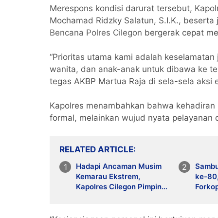
Merespons kondisi darurat tersebut, Kap
Mochamad Ridzky Salatun, S.I.K., beserta
Bencana Polres Cilegon
bergerak cepat men
“Prioritas utama kami adalah keselamatan 
wanita, dan anak-anak untuk dibawa ke t
tegas AKBP Martua Raja di sela-sela aksi ev
Kapolres menambahkan bahwa kehadiran
formal, melainkan wujud nyata pelayanan
RELATED ARTICLE
Hadapi Ancaman Musim
Sambu
Kemarau Ekstrem,
ke-80
Kapolres Cilegon Pimpin
Forko
Apel Siaga Bencana
Tabur 
Berskala Besar bersama
Mera
Forkopimda