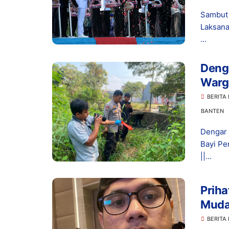
Sambut 
Laksana
...
Denga
Warg
Terbu
BERITA
BANTEN
Dengar 
Bayi Pe
||...
Priha
Muda
Usut
BERITA