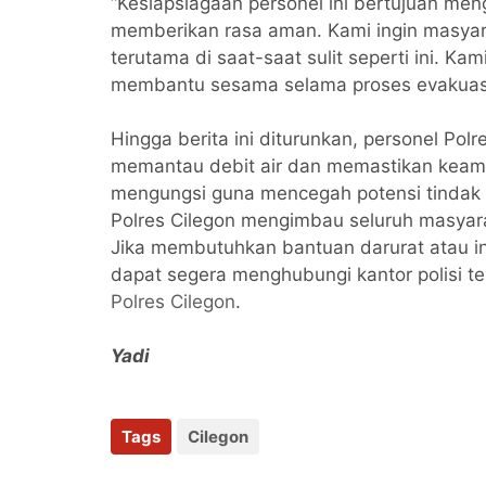
“Kesiapsiagaan personel ini bertujuan meng
memberikan rasa aman. Kami ingin masyara
terutama di saat-saat sulit seperti ini. Ka
membantu sesama selama proses evakuasi,
Hingga berita ini diturunkan, personel Polr
memantau debit air dan memastikan keama
mengungsi guna mencegah potensi tindak k
Polres Cilegon mengimbau seluruh masyar
Jika membutuhkan bantuan darurat atau i
dapat segera menghubungi kantor polisi 
Polres Cilegon
.
Yadi
Tags
Cilegon