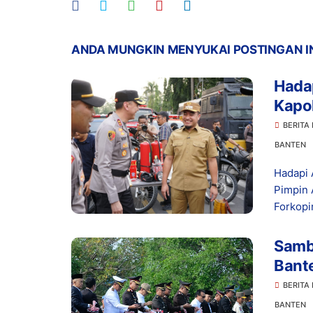
ANDA MUNGKIN MENYUKAI POSTINGAN I
Hada
Kapol
Bers
BERITA
BANTEN
Hadapi 
Pimpin 
Forkopi
Samb
Bant
Bunga
BERITA
BANTEN