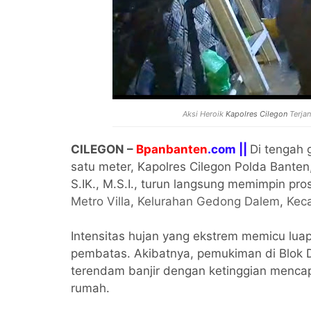
Aksi Heroik
Kapolres Cilegon
Terja
CILEGON –
Bpanbanten
.com ||
Di tengah 
satu meter, Kapolres Cilegon Polda Banten
S.IK., M.S.I., turun langsung memimpin pr
Metro Villa
,
Kelurahan Gedong Dalem
,
Kec
Intensitas hujan yang ekstrem memicu luap
pembatas. Akibatnya, pemukiman di Blok D
terendam banjir dengan ketinggian mencap
rumah.