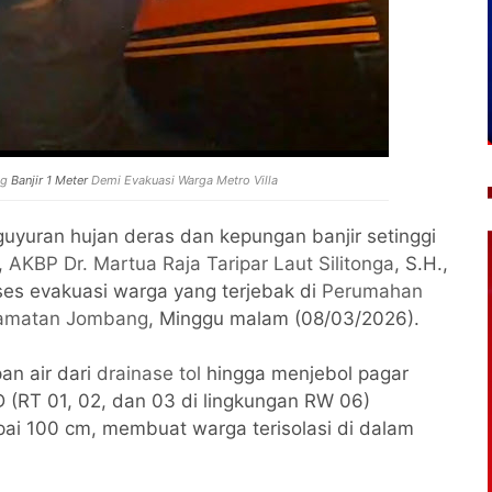
ng
Banjir 1 Meter
Demi Evakuasi Warga Metro Villa
guyuran hujan deras dan kepungan banjir setinggi
,
AKBP Dr. Martua Raja Taripar Laut Silitonga
, S.H.,
oses evakuasi warga yang terjebak di
Perumahan
amatan Jombang
, Minggu malam (08/03/2026).
an air dari
drainase tol
hingga menjebol pagar
 (RT 01, 02, dan 03 di lingkungan RW 06)
ai 100 cm, membuat warga terisolasi di dalam