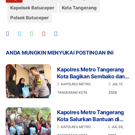
Kapolsek Batuceper
Kota Tangerang
Polsek Batuceper
ANDA MUNGKIN MENYUKAI POSTINGAN INI
Kapolres Metro Tangerang
Kota Bagikan Sembako dan
Ajak Warga Jaga Kamtibmas
KAPOLRES METRO
JUL 17,
TANGERANG KOTA
2026
Kapolres Metro Tangerang
Kota Salurkan Bantuan di
Batuceper, Program Jaga
KAPOLRES METRO
JUL 03,
Jakarta Sentuh Langsung