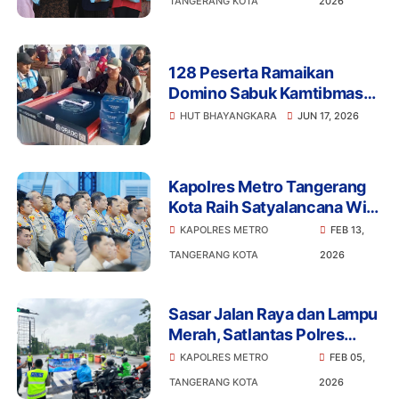
TANGERANG KOTA
2026
Warga
128 Peserta Ramaikan
Domino Sabuk Kamtibmas
Kapolres Cup 2026, Juara 1
HUT BHAYANGKARA
JUN 17, 2026
Dapat Motor Listrik
Kapolres Metro Tangerang
Kota Raih Satyalancana Wira
Karya dari Presiden
KAPOLRES METRO
FEB 13,
TANGERANG KOTA
2026
Sasar Jalan Raya dan Lampu
Merah, Satlantas Polres
Metro Tangerang Kota
KAPOLRES METRO
FEB 05,
Gencarkan Edukasi
TANGERANG KOTA
2026
Keselamatan