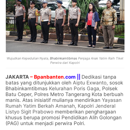
Wujudkan Kepedulian Nyata,
Bhabinkamtibmas
Penjaga Anak Yatim Raih Tiket
Perwira dari Kapolri
JAKARTA
– Bpanbanten
.com ||
Dedikasi tanpa
batas yang ditunjukkan oleh
Aiptu Exwanto
, sosok
Bhabinkamtibmas
Kelurahan Poris Gaga
, Polsek
Batu Ceper, Polres Metro Tangerang Kota berbuah
manis. Atas inisiatif mulianya mendirikan
Yayasan
Rumah Yatim Berkah Amanah
,
Kapolri Jenderal
Listyo Sigit Prabowo
memberikan penghargaan
khusus berupa promosi Pendidikan Alih Golongan
(PAG) untuk menjadi perwira Polri.