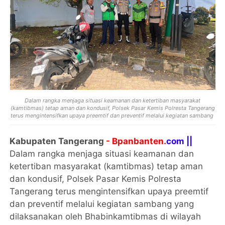
Dalam rangka menjaga situasi keamanan dan ketertiban masyarakat
(kamtibmas) tetap aman dan kondusif, Polsek Pasar Kemis Polresta Tangerang
terus mengintensifkan upaya preemtif dan preventif melalui kegiatan sambang
Kabupaten Tangerang
- Bpanbanten.
com ||
Dalam rangka menjaga situasi keamanan dan
ketertiban masyarakat (kamtibmas) tetap aman
dan kondusif, Polsek Pasar Kemis Polresta
Tangerang terus mengintensifkan upaya preemtif
dan preventif melalui kegiatan sambang yang
dilaksanakan oleh Bhabinkamtibmas di wilayah