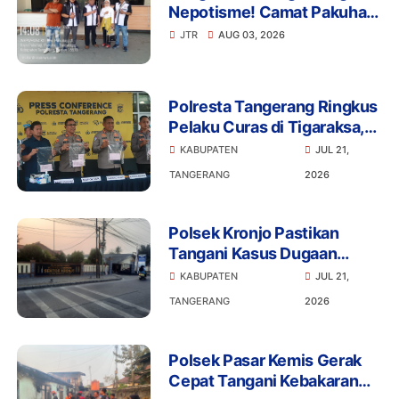
Nepotisme! Camat Pakuhaji
Tak Menjawab Soal Kaur
JTR
AUG 03, 2026
Keuangan Anak Kades,
Warga: Ada Apa?
Polresta Tangerang Ringkus
Pelaku Curas di Tigaraksa,
Penadah Motor Hasil
KABUPATEN
JUL 21,
Rampasan Diburu
TANGERANG
2026
Polsek Kronjo Pastikan
Tangani Kasus Dugaan
Penganiayaan Secara
KABUPATEN
JUL 21,
Profesional dan Objektif
TANGERANG
2026
Polsek Pasar Kemis Gerak
Cepat Tangani Kebakaran