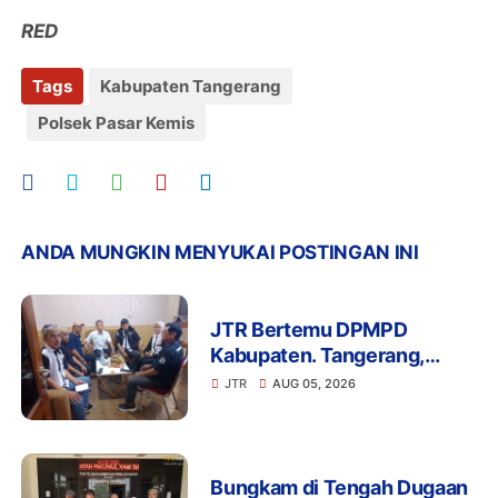
RED
Tags
Kabupaten Tangerang
Polsek Pasar Kemis
ANDA MUNGKIN MENYUKAI POSTINGAN INI
JTR Bertemu DPMPD
Kabupaten. Tangerang,
Bahas Dugaan Nepotisme di
JTR
AUG 05, 2026
Desa Buaran Bambu
Bungkam di Tengah Dugaan