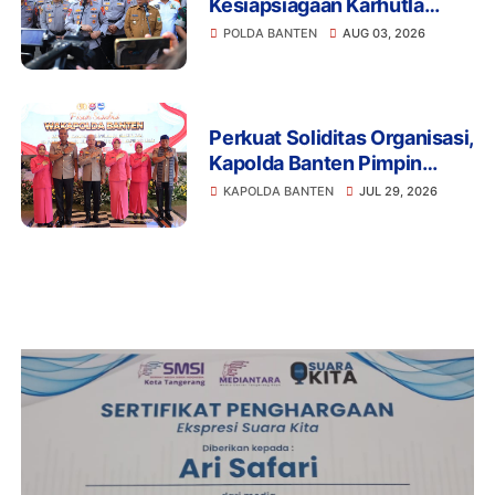
Kesiapsiagaan Karhutla
2026, Perkuat Sinergi
POLDA BANTEN
AUG 03, 2026
Antisipasi Bencana
Perkuat Soliditas Organisasi,
Kapolda Banten Pimpin
Pisah Sambut Wakapolda
KAPOLDA BANTEN
JUL 29, 2026
dan PJU