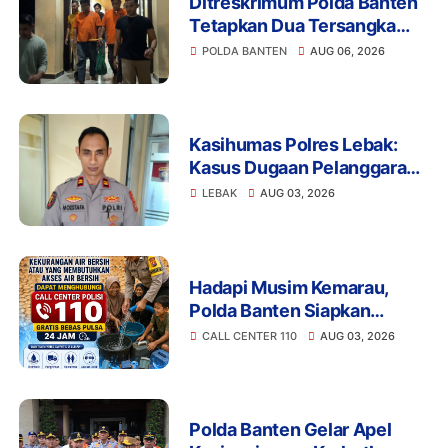
Ditreskrimum Polda Banten
Tetapkan Dua Tersangka
Kasus Aksi Anarkis dan
POLDA BANTEN
AUG 06, 2026
Penghasutan di Balaraja
Kasihumas Polres Lebak:
Kasus Dugaan Pelanggaran
Disiplin Anggota Polri
LEBAK
AUG 03, 2026
Terkait Gadai Mobil
Ditangani Bid Propam Polda
Banten
Hadapi Musim Kemarau,
Polda Banten Siapkan
Layanan Bantuan Air Bersih
CALL CENTER 110
AUG 03, 2026
Melalui 110
Polda Banten Gelar Apel