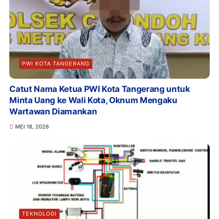
PWI KOTA TANGERANG
Catut Nama Ketua PWI Kota Tangerang untuk
Minta Uang ke Wali Kota, Oknum Mengaku
Wartawan Diamankan
MEI 18, 2026
TEKNOLOGI