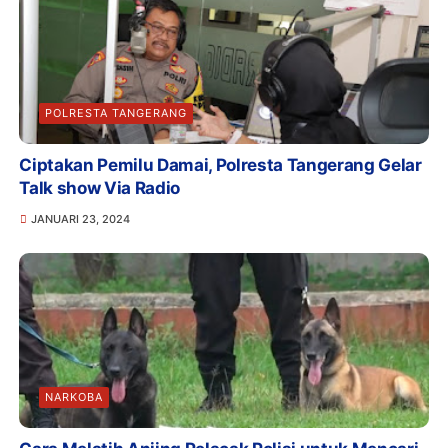
POLRESTA TANGERANG
Ciptakan Pemilu Damai, Polresta Tangerang Gelar
Talk show Via Radio
JANUARI 23, 2024
NARKOBA