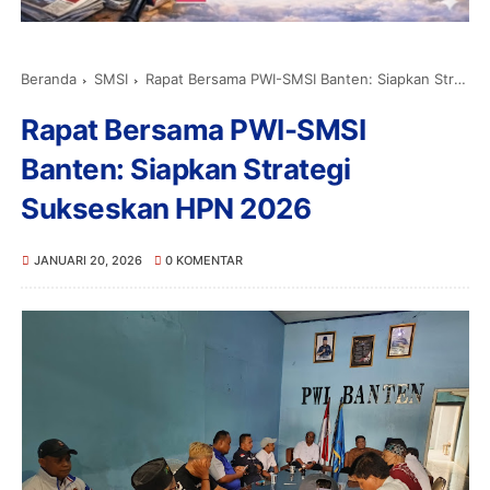
Beranda
SMSI
Rapat Bersama PWI-SMSI Banten: Siapkan Strategi Sukseskan HPN 2026
Rapat Bersama PWI-SMSI
Banten: Siapkan Strategi
Sukseskan HPN 2026
JANUARI 20, 2026
0 KOMENTAR