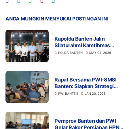
ANDA MUNGKIN MENYUKAI POSTINGAN INI
Kapolda Banten Jalin
Silaturahmi Kamtibmas
Bersama PWI Banten
POLDA BANTEN
MAY 04, 2026
Rapat Bersama PWI-SMSI
Banten: Siapkan Strategi
Sukseskan HPN 2026
PWI BANTEN
JAN 20, 2026
Pemprov Banten dan PWI
Gelar Rakor Persiapan HPN