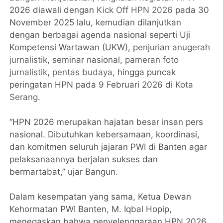
2026 diawali dengan
Kick Off HPN 2026
pada 30
November 2025 lalu, kemudian dilanjutkan
dengan berbagai agenda nasional seperti Uji
Kompetensi Wartawan (UKW),
penjurian anugerah
jurnalistik
,
seminar nasional
,
pameran foto
jurnalistik
,
pentas budaya
, hingga puncak
peringatan HPN pada 9 Februari 2026 di
Kota
Serang
.
“HPN 2026 merupakan hajatan besar insan pers
nasional. Dibutuhkan kebersamaan, koordinasi,
dan komitmen seluruh jajaran PWI di Banten agar
pelaksanaannya berjalan sukses dan
bermartabat,” ujar Bangun.
Dalam kesempatan yang sama, Ketua Dewan
Kehormatan PWI Banten, M. Iqbal Hopip,
menegaskan bahwa penyelenggaraan HPN 2026