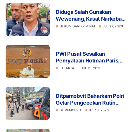
Diduga Salah Gunakan
Wewenang, Kasat Narkoba
Polres Tangsel dan 6
HUKUM DAN KRIMINAL
JUL 27, 2026
Anggota Ditangkap
Bareskrim
PWI Pusat Sesalkan
Pernyataan Hotman Paris,
Minta Hormati Martabat
JAKARTA
JUL 19, 2026
Wartawan dan Kemerdekaan
Pers
Ditpamobvit Baharkam Polri
Gelar Pengecekan Rutin
Kendaraan Dinas dan
DITPAMOBVIT
JUL 13, 2026
Almatsus Guna Pastikan
Kesiapan Operasional