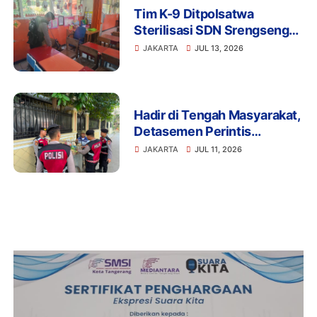
Tim K-9 Ditpolsatwa
Sterilisasi SDN Srengseng
Sawah 15 Jaksel Usai
JAKARTA
JUL 13, 2026
Ancaman Bom, Lokasi
Dipastikan Aman
Hadir di Tengah Masyarakat,
Detasemen Perintis
Korsabhara Polri Gelar
JAKARTA
JUL 11, 2026
Patroli Jalan Kaki di
Pengadegan