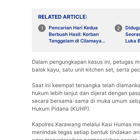
RELATED ARTICLE
Pencarian Hari Kedua
Diduga
Berbuah Hasil: Korban
Seoran
Tenggelam di Cilamaya
Luka Be
Karawang Ditemukan
Lakuk
Meninggal
Dalam pengungkapan kasus ini, petugas m
balok kayu, satu unit kitchen set, serta pe
Saat ini keempat tersangka telah diamank
hukum lebih lanjut dan dijerat dengan pas
secara bersama-sama di muka umum seba
Hukum Pidana (KUHP).
Kapolres Karawang melalui Kasi Humas m
menindak tegas setiap bentuk tindakan an