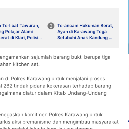
 Terlibat Tawuran,
Terancam Hukuman Berat,
g Pelajar Alami
Ayah di Karawang Tega
rat di Klari, Polisi
Setubuhi Anak Kandung di
an Penyelidikan
Bawah Ancaman
engamankan sejumlah barang bukti berupa tiga
cahan kitchen set.
an di Polres Karawang untuk menjalani proses
al 262 tindak pidana kekerasan terhadap barang
gaimana diatur dalam Kitab Undang-Undang
enegaskan komitmen Polres Karawang untuk
arkis
aksi premanisme
dan mengimbau masyarakat