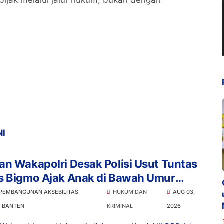
ijak melalui jalur hukum, bukan dengan
NI
n Wakapolri Desak Polisi Usut Tuntas
s Bigmo Ajak Anak di Bawah Umur
osikan Vape
 PEMBANGUNAN AKSEBILITAS
HUKUM DAN
AUG 03,
L BANTEN
KRIMINAL
2026