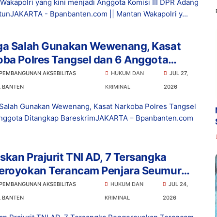
Wakapolri yang kini menjadi Anggota Komisi III DPR Adang
tunJAKARTA - Bpanbanten.com || Mantan Wakapolri y...
ga Salah Gunakan Wewenang, Kasat
ba Polres Tangsel dan 6 Anggota
ngkap Bareskrim
 PEMBANGUNAN AKSEBILITAS
HUKUM DAN
JUL 27,
L BANTEN
KRIMINAL
2026
Salah Gunakan Wewenang, Kasat Narkoba Polres Tangsel
nggota Ditangkap BareskrimJAKARTA – Bpanbanten.com
kan Prajurit TNI AD, 7 Tersangka
eroyokan Terancam Penjara Seumur
p
 PEMBANGUNAN AKSEBILITAS
HUKUM DAN
JUL 24,
L BANTEN
KRIMINAL
2026