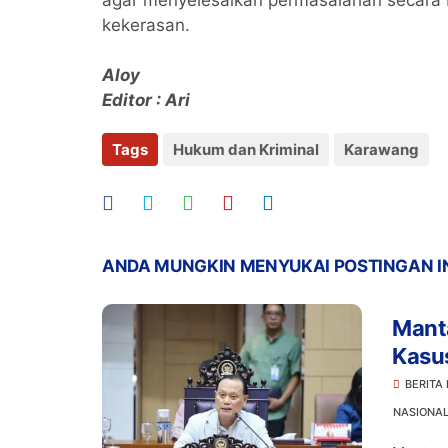
agar menyelesaikan permasalahan secara b
kekerasan.
Aloy
Editor : Ari
Tags
Hukum dan Kriminal
Karawang
ANDA MUNGKIN MENYUKAI POSTINGAN I
Manta
Kasu
Prom
BERITA
NASIONA