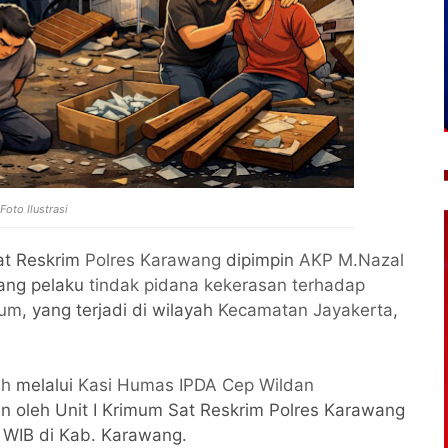
Foto Ilustrasi
at Reskrim
Polres Karawang
dipimpin
AKP M.Nazal
ang pelaku
tindak pidana kekerasan terhadap
mum
, yang terjadi di wilayah
Kecamatan Jayakerta
,
ah
melalui
Kasi Humas IPDA Cep Wildan
 oleh Unit I Krimum Sat Reskrim Polres Karawang
0 WIB di Kab. Karawang.