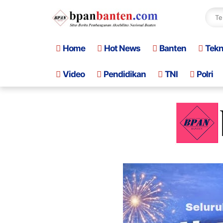
Home
Hot News
Banten
Tek
Video
Pendidikan
TNI
Polri