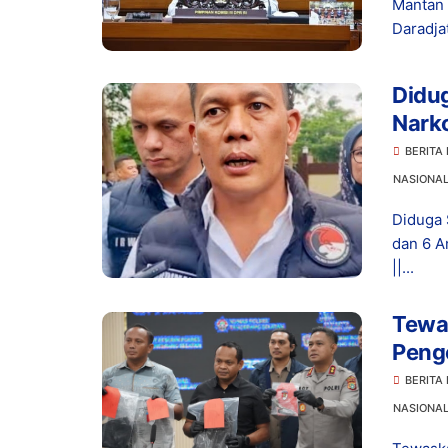
Mantan 
Daradja
Didu
Narko
Dita
BERITA
NASIONA
Diduga 
dan 6 A
||...
Tewas
Peng
Hidu
BERITA
NASIONA