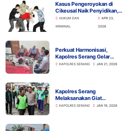
Kasus Pengeroyokan di
Cikeusal Naik Penyidikan,
Empat Terlapor Saling Lapor
HUKUM DAN
APR 23,
dengan Korban
KRIMINAL
2026
Perkuat Harmonisasi,
Kapolres Serang Gelar
‘Ngariung’ Bareng Buruh di
KAPOLRES SERANG
JAN 21, 2026
Indah Kiat
Kapolres Serang
Melaksanakan Giat
Silaturahmi Dengan
KAPOLRES SERANG
JAN 19, 2026
Komonitas Ojol Kamtibmas