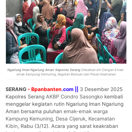
Ngariung Iman Ngariung Aman
:
Kapolres Serang
Dekatkan diri Dengan Emak-
emak Kampung Kemuning, Bagikan Bantuan dan Pesan Keamanan
SERANG
- Bpanbanten
.com ||
3 Desember 2025
Kapolres Serang
AKBP Condro Sasongko
kembali
menggelar kegiatan rutin Ngariung Iman Ngariung
Aman bersama puluhan
emak-emak warga
Kampung Kemuning
,
Desa Cijeruk
,
Kecamatan
Kibin
, Rabu (3/12). Acara yang sarat keakraban