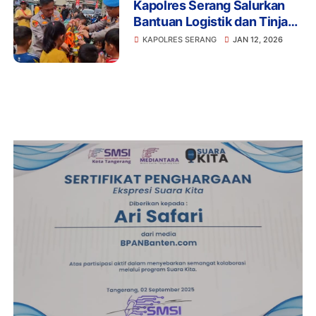
Kapolres Serang Salurkan
Bantuan Logistik dan Tinjau
Dapur Umum di Perumahan
KAPOLRES SERANG
JAN 12, 2026
BNL Kibin