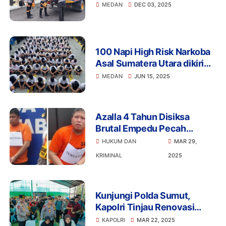
Polda NAD
MEDAN
DEC 03, 2025
100 Napi High Risk Narkoba
Asal Sumatera Utara dikirim
ke Nusakambangan
MEDAN
JUN 15, 2025
Azalla 4 Tahun Disiksa
Brutal Empedu Pecah
Hingga Tewas Oleh Kekasih
HUKUM DAN
MAR 29,
Ibunya
KRIMINAL
2025
Kunjungi Polda Sumut,
Kapolri Tinjau Renovasi
Masjid hingga Bakti Sosial
KAPOLRI
MAR 22, 2025