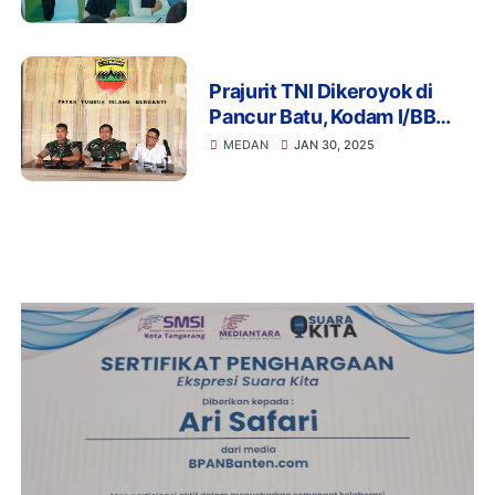
Prajurit TNI Dikeroyok di
Pancur Batu, Kodam I/BB
Pastikan Tidak Ada
MEDAN
JAN 30, 2025
Penjarahan