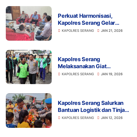
Perkuat Harmonisasi,
Kapolres Serang Gelar
‘Ngariung’ Bareng Buruh di
KAPOLRES SERANG
JAN 21, 2026
Indah Kiat
Kapolres Serang
Melaksanakan Giat
Silaturahmi Dengan
KAPOLRES SERANG
JAN 19, 2026
Komonitas Ojol Kamtibmas
Kapolres Serang Salurkan
Bantuan Logistik dan Tinjau
Dapur Umum di Perumahan
KAPOLRES SERANG
JAN 12, 2026
BNL Kibin