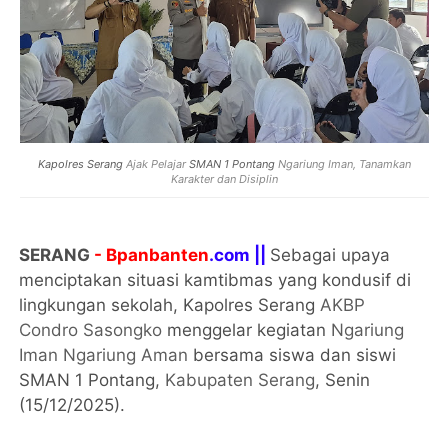
Kapolres Serang
Ajak Pelajar
SMAN 1 Pontang
Ngariung Iman, Tanamkan
Karakter dan Disiplin
SERANG
- Bpanbanten
.com ||
Sebagai upaya
menciptakan situasi kamtibmas yang kondusif di
lingkungan sekolah, Kapolres Serang
AKBP
Condro Sasongko
menggelar kegiatan
Ngariung
Iman Ngariung Aman
bersama siswa dan siswi
SMAN 1 Pontang,
Kabupaten Serang
, Senin
(15/12/2025).