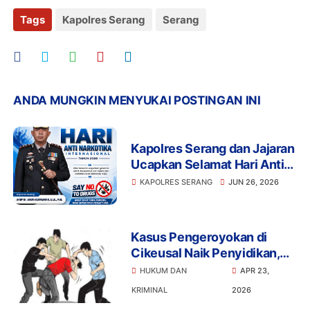
Tags
Kapolres Serang
Serang
ANDA MUNGKIN MENYUKAI POSTINGAN INI
Kapolres Serang dan Jajaran
Ucapkan Selamat Hari Anti
Narkotika Internasional
KAPOLRES SERANG
JUN 26, 2026
2026
Kasus Pengeroyokan di
Cikeusal Naik Penyidikan,
Empat Terlapor Saling Lapor
HUKUM DAN
APR 23,
dengan Korban
KRIMINAL
2026