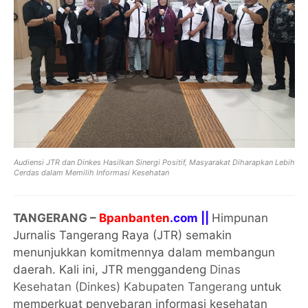
Audiensi JTR dan Dinkes Hasilkan Sinergi Positif, Masyarakat Diharapkan Lebih
Cerdas dalam Memilih Informasi Kesehatan
TANGERANG
–
Bpanbanten
.com ||
Himpunan
Jurnalis Tangerang Raya (JTR) semakin
menunjukkan komitmennya dalam membangun
daerah. Kali ini, JTR menggandeng
Dinas
Kesehatan (Dinkes) Kabupaten Tangerang
untuk
memperkuat penyebaran informasi kesehatan