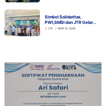
2026
Simbol Solidaritas,
PWI,SMSI dan JTR Gelar
Bukber dan Santuni Anak
JTR
MAR 14, 2026
Yatim