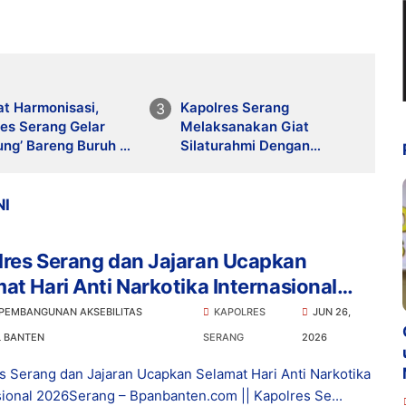
at Harmonisasi,
Kapolres Serang
es Serang Gelar
Melaksanakan Giat
ung’ Bareng Buruh di
Silaturahmi Dengan
Kiat
Komonitas Ojol Kamtibmas
NI
lres Serang dan Jajaran Ucapkan
at Hari Anti Narkotika Internasional
6
 PEMBANGUNAN AKSEBILITAS
KAPOLRES
JUN 26,
L BANTEN
SERANG
2026
s Serang dan Jajaran Ucapkan Selamat Hari Anti Narkotika
sional 2026Serang – Bpanbanten.com || Kapolres Se...