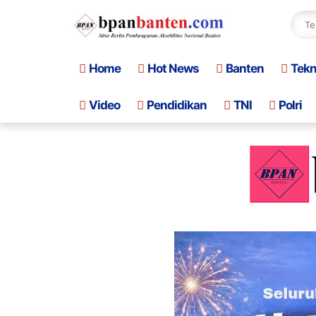
Home
Hot News
Banten
Tek
Video
Pendidikan
TNI
Polri