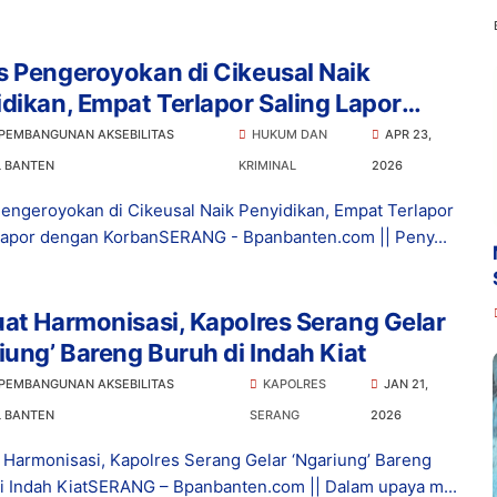
 Pengeroyokan di Cikeusal Naik
dikan, Empat Terlapor Saling Lapor
an Korban
 PEMBANGUNAN AKSEBILITAS
HUKUM DAN
APR 23,
L BANTEN
KRIMINAL
2026
engeroyokan di Cikeusal Naik Penyidikan, Empat Terlapor
Lapor dengan KorbanSERANG - Bpanbanten.com || Peny...
at Harmonisasi, Kapolres Serang Gelar
iung’ Bareng Buruh di Indah Kiat
 PEMBANGUNAN AKSEBILITAS
KAPOLRES
JAN 21,
L BANTEN
SERANG
2026
 Harmonisasi, Kapolres Serang Gelar ‘Ngariung’ Bareng
i Indah KiatSERANG – Bpanbanten.com || Dalam upaya m...