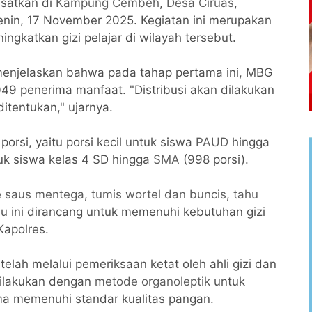
usatkan di
Kampung Cembeh
,
Desa Ciruas
,
enin, 17 November 2025. Kegiatan ini merupakan
ngkatkan gizi pelajar di wilayah tersebut.
enjelaskan bahwa pada tahap pertama ini, MBG
049 penerima manfaat. "Distribusi akan dilakukan
itentukan," ujarnya.
orsi, yaitu porsi kecil untuk siswa
PAUD
hingga
tuk siswa kelas 4 SD hingga
SMA
(998 porsi).
e saus mentega
,
tumis wortel dan buncis
,
tahu
nu ini dirancang untuk memenuhi kebutuhan gizi
Kapolres.
elah melalui pemeriksaan ketat oleh ahli gizi dan
dilakukan dengan
metode organoleptik
untuk
ma memenuhi standar kualitas pangan.