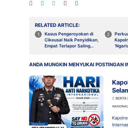
RELATED ARTICLE
Kasus Pengeroyokan di
Perku
Cikeusal Naik Penyidikan,
Kapolr
Empat Terlapor Saling
‘Ngari
Lapor dengan Korban
Indah 
ANDA MUNGKIN MENYUKAI POSTINGAN I
Kapo
Selam
202
BERITA
NASIONA
Kapolre
Interna