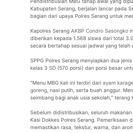
Pendistribusian MBG tahap awal yang dip
Kabupaten Serang, berjalan lancar pada S
bagian dari upaya Polres Serang untuk meni
Kapolres Serang
AKBP Condro Sasongko
m
diberikan kepada 1.568 siswa dari total 3.
secara bertahap sesuai jadwal yang telah d
SPPG Polres Serang menyiapkan dua jenis p
kelas 3 SD (570 porsi) dan porsi besar un
"Menu MBG kali ini terdiri dari
ayam karag
goreng
, nasi putih, serta buah anggur. Me
seimbang bagi anak usia sekolah," terang 
Sebelum didistribusikan, seluruh makanan t
Kasi Dokkes Polres Serang. Pemeriksaan 
memastikan rasa, tekstur, warna, dan aro