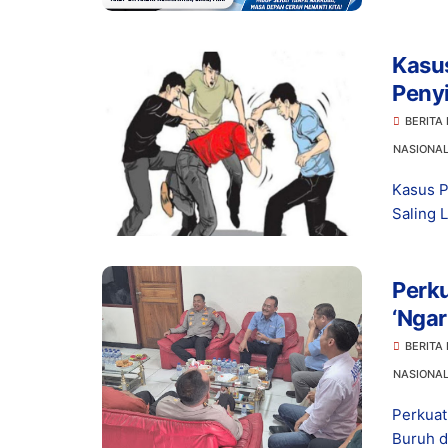
Kasus
Penyi
deng
BERITA
NASIONA
Kasus P
Saling 
Perku
‘Ngar
BERITA
NASIONA
Perkuat
Buruh d