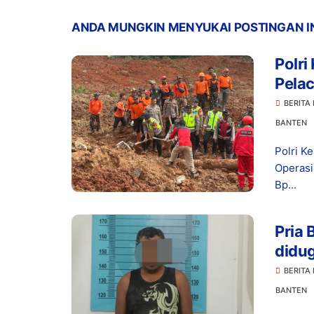
ANDA MUNGKIN MENYUKAI POSTINGAN I
Polri
Pelac
Cibe
BERITA
BANTEN
Polri K
Operasi
Bp...
Pria 
didu
BERITA
BANTEN