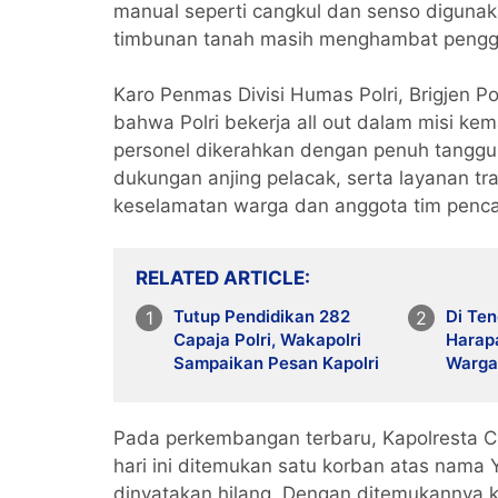
manual seperti cangkul dan senso diguna
timbunan tanah masih menghambat penggu
Karo Penmas Divisi Humas Polri, Brigjen P
bahwa Polri bekerja all out dalam misi ke
personel dikerahkan dengan penuh tangg
dukungan anjing pelacak, serta layanan tr
keselamatan warga dan anggota tim pencar
RELATED ARTICLE
Tutup Pendidikan 282
Di Te
Capaja Polri, Wakapolri
Harapa
Sampaikan Pesan Kapolri
Warga
Kampu
Pasca
Pada perkembangan terbaru, Kapolresta C
hari ini ditemukan satu korban atas nama
dinyatakan hilang. Dengan ditemukannya 