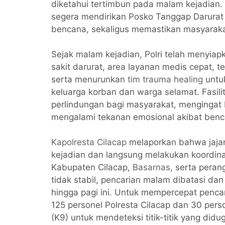
diketahui tertimbun pada malam kejadian.
segera mendirikan Posko Tanggap Darura
bencana, sekaligus memastikan masyaraka
Sejak malam kejadian, Polri telah menyia
sakit darurat, area layanan medis cepat,
serta menurunkan
tim trauma healing
untu
keluarga korban dan warga selamat. Fasili
perlindungan bagi masyarakat, mengingat 
mengalami tekanan emosional akibat benc
Kapolresta Cilacap
melaporkan bahwa jajara
kejadian dan langsung melakukan koordina
Kabupaten Cilacap,
Basarnas
, serta peran
tidak stabil, pencarian malam dibatasi dan
hingga pagi ini. Untuk mempercepat pencari
125 personel Polresta Cilacap dan 30 pers
(K9) untuk mendeteksi titik-titik yang did