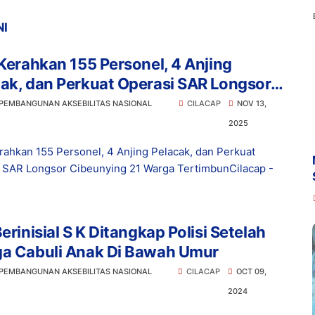
NI
 Kerahkan 155 Personel, 4 Anjing
ak, dan Perkuat Operasi SAR Longsor
unying 21 Warga Tertimbun
 PEMBANGUNAN AKSEBILITAS NASIONAL
CILACAP
NOV 13,
2025
erahkan 155 Personel, 4 Anjing Pelacak, dan Perkuat
 SAR Longsor Cibeunying 21 Warga TertimbunCilacap -
Berinisial S K Ditangkap Polisi Setelah
ga Cabuli Anak Di Bawah Umur
 PEMBANGUNAN AKSEBILITAS NASIONAL
CILACAP
OCT 09,
2024