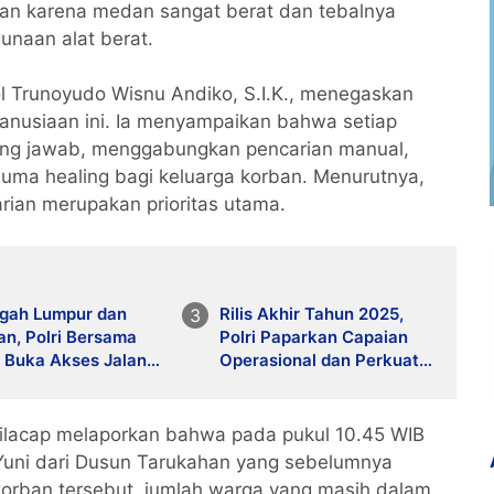
kan karena medan sangat berat dan tebalnya
naan alat berat.
ol Trunoyudo Wisnu Andiko, S.I.K., menegaskan
manusiaan ini. Ia menyampaikan bahwa setiap
ung jawab, menggabungkan pencarian manual,
auma healing bagi keluarga korban. Menurutnya,
ian merupakan prioritas utama.
ngah Lumpur dan
Rilis Akhir Tahun 2025,
n, Polri Bersama
Polri Paparkan Capaian
 Buka Akses Jalan
Operasional dan Perkuat
ng Setie
Pendekatan Humanis
bencana
Berbasis Kepercayaan
Publik
ilacap melaporkan bahwa pada pukul 10.45 WIB
 Yuni dari Dusun Tarukahan yang sebelumnya
korban tersebut, jumlah warga yang masih dalam