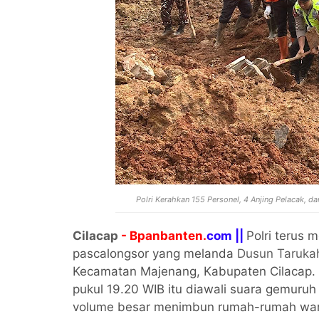
Polri Kerahkan 155 Personel, 4 Anjing Pelacak, 
Cilacap
- Bpanbanten.
com ||
Polri terus 
pascalongsor yang melanda
Dusun Taruka
Kecamatan Majenang, Kabupaten Cilacap. L
pukul 19.20 WIB itu diawali suara gemuruh
volume besar menimbun rumah-rumah warg