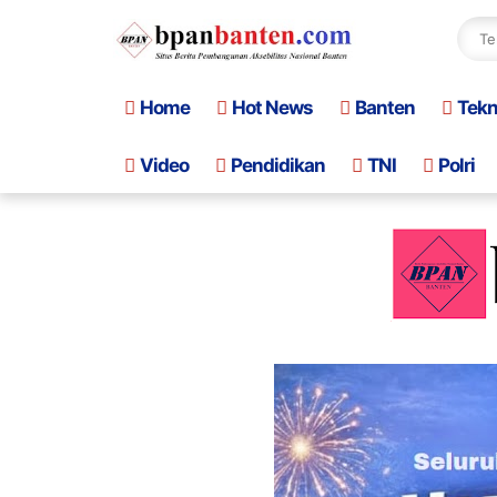
Home
Hot News
Banten
Tek
Video
Pendidikan
TNI
Polri