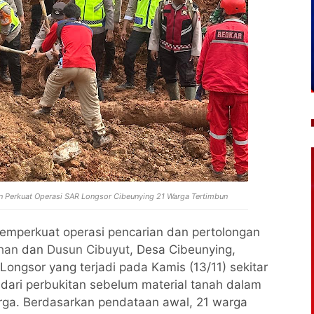
dan Perkuat Operasi SAR Longsor Cibeunying 21 Warga Tertimbun
memperkuat operasi pencarian dan pertolongan
han
dan
Dusun Cibuyut
, Desa Cibeunying,
ongsor yang terjadi pada Kamis (13/11) sekitar
 dari perbukitan sebelum material tanah dalam
a. Berdasarkan pendataan awal, 21 warga