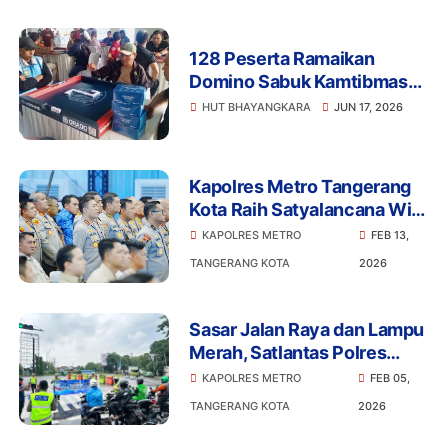
128 Peserta Ramaikan
Domino Sabuk Kamtibmas
Kapolres Cup 2026, Juara 1
HUT BHAYANGKARA
JUN 17, 2026
Dapat Motor Listrik
Kapolres Metro Tangerang
Kota Raih Satyalancana Wira
Karya dari Presiden
KAPOLRES METRO
FEB 13,
TANGERANG KOTA
2026
Sasar Jalan Raya dan Lampu
Merah, Satlantas Polres
Metro Tangerang Kota
KAPOLRES METRO
FEB 05,
Gencarkan Edukasi
TANGERANG KOTA
2026
Keselamatan