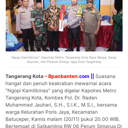
Ngopi Kamtibmas": Kapolres Metro Tangerang Kota Sapa Warga, Serap
Aspirasi, dan Perkuat Sinergi Jaga Kota Tangerang
Tangerang Kota
– Bpanbanten.
com ||
Suasana
hangat dan penuh keakraban mewarnai acara
"Ngopi Kamtibmas" yang digelar Kapolres Metro
Tangerang Kota, Kombes Pol. Dr. Raden
Muhammad Jauhari, S.H., S.I.K., M.S.I., bersama
warga Kelurahan Poris Jaya, Kecamatan
Batuceper, Kamis malam (20/11) pukul 20.00 WIB.
Bertempat di Satkamling RW 06 Perum Simprug Di