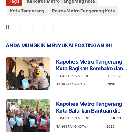
Tags
Kapolres Metro Tangerang Kota
Kota Tangerang
Polres Metro Tangerang Kota
ANDA MUNGKIN MENYUKAI POSTINGAN INI
Kapolres Metro Tangerang
Kota Bagikan Sembako dan
Ajak Warga Jaga Kamtibmas
KAPOLRES METRO
JUL 17,
TANGERANG KOTA
2026
Kapolres Metro Tangerang
Kota Salurkan Bantuan di
Batuceper, Program Jaga
KAPOLRES METRO
JUL 03,
Jakarta Sentuh Langsung
TANGERANG KOTA
2026
Warga