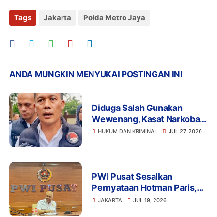
Tags
Jakarta
Polda Metro Jaya
ANDA MUNGKIN MENYUKAI POSTINGAN INI
Diduga Salah Gunakan
Wewenang, Kasat Narkoba
Polres Tangsel dan 6
HUKUM DAN KRIMINAL
JUL 27, 2026
Anggota Ditangkap
Bareskrim
PWI Pusat Sesalkan
Pernyataan Hotman Paris,
Minta Hormati Martabat
JAKARTA
JUL 19, 2026
Wartawan dan Kemerdekaan