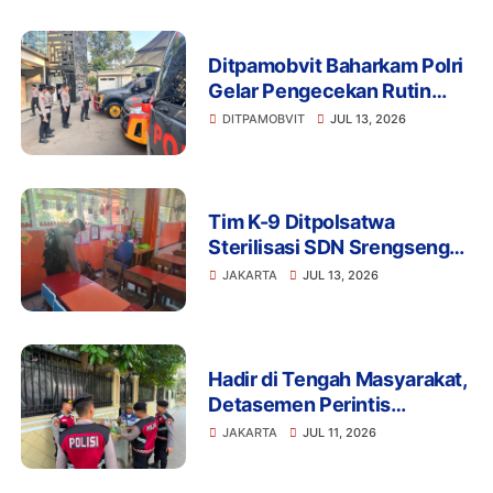
Pers
Ditpamobvit Baharkam Polri
Gelar Pengecekan Rutin
Kendaraan Dinas dan
DITPAMOBVIT
JUL 13, 2026
Almatsus Guna Pastikan
Kesiapan Operasional
Tim K-9 Ditpolsatwa
Sterilisasi SDN Srengseng
Sawah 15 Jaksel Usai
JAKARTA
JUL 13, 2026
Ancaman Bom, Lokasi
Dipastikan Aman
Hadir di Tengah Masyarakat,
Detasemen Perintis
Korsabhara Polri Gelar
JAKARTA
JUL 11, 2026
Patroli Jalan Kaki di
Pengadegan