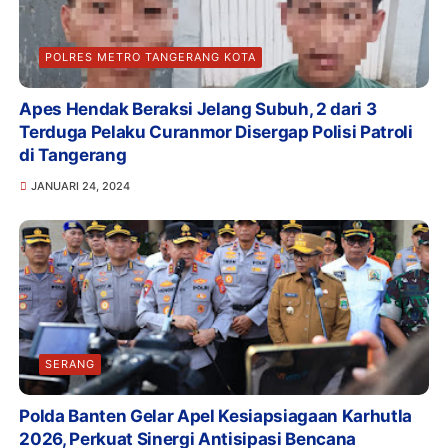
POLRES METRO TANGERANG KOTA
Apes Hendak Beraksi Jelang Subuh, 2 dari 3
Terduga Pelaku Curanmor Disergap Polisi Patroli
di Tangerang
JANUARI 24, 2024
SERANG
Polda Banten Gelar Apel Kesiapsiagaan Karhutla
2026, Perkuat Sinergi Antisipasi Bencana