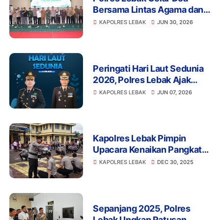
Bersama Lintas Agama dan
Santuni Anak Yatim dalam
KAPOLRES LEBAK
JUN 30, 2026
Rangka Hari Bhayangkara
ke-80
Peringati Hari Laut Sedunia
2026, Polres Lebak Ajak
Masyarakat Jaga Kelestarian
KAPOLRES LEBAK
JUN 07, 2026
Ekosistem Pesisir Pantai
Selatan
Kapolres Lebak Pimpin
Upacara Kenaikan Pangkat
Personel Polres Lebak
KAPOLRES LEBAK
DEC 30, 2025
Periode 1 Januari 2026
Sepanjang 2025, Polres
Lebak Ungkap Ratusan