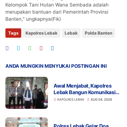
Kelompok Tani Hutan Wana Sembada adalah
merupakan bantuan dari Pemerintah Provinsi
Banten," ungkapnya(Fik)
Tags
Kapolres Lebak
Lebak
Polda Banten
ANDA MUNGKIN MENYUKAI POSTINGAN INI
Awal Menjabat, Kapolres
Lebak Bangun Komunikasi
dengan Ulama demi
KAPOLRES LEBAK
AUG 04, 2026
Kamtibmas Kondusif
Polres Lebak Gelar Doa