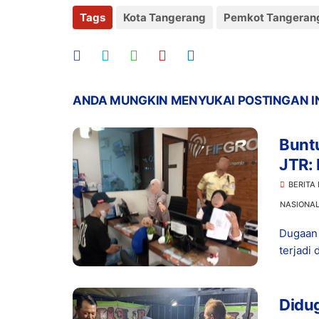
Tags
Kota Tangerang
Pemkot Tangeran
ANDA MUNGKIN MENYUKAI POSTINGAN I
Buntu
JTR: 
BERITA
NASIONA
Dugaan 
terjadi 
Didug