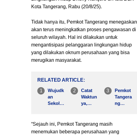
Kota Tangerang, Rabu (20/8/25).
Tidak hanya itu, Pemkot Tangerang menegaskan
akan terus meningkatkan proses pengawasan di
seluruh wilayah. Hal ini dilakukan untuk
mengantisipasi pelanggaran lingkungan hidup
yang dilakukan oknum perusahaan yang bisa
merugikan masyarakat.
RELATED ARTICLE
Wujudk
Catat
Pemkot
an
Waktun
Tangera
Sekolah
ya,
ng
Sehat,
Pelajar
Gerak
Dinkes
di Kota
Cepat,
Kota
Tangera
Atasi
“Sejauh ini, Pemkot Tangerang masih
Tangera
ng
Tanggul
menemukan beberapa perusahaan yang
ng
Gratis
Jebol di