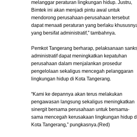
melanggar peraturan lingkungan hidup. Justru,
Kukuhk
Naik
Garden
Bimtek ini akan menjadi pintu awal untuk
an 100
Bus
City
mendorong perusahaan-perusahaan tersebut
Inspekt
Tayo
Periuk
ur
dan Si
dapat menaati peraturan yang berlaku khususny
Pangan
Benteng
yang bersifat administratif,” tambahnya.
Cilik
Pemkot Tangerang berharap, pelaksanaan sanks
administratif dapat meningkatkan kepatuhan
perusahaan dalam menjalankan prosedur
pengelolaan sekaligus mencegah pelanggaran
lingkungan hidup di Kota Tangerang.
“Kami ke depannya akan terus melakukan
pengawasan langsung sekaligus meningkatkan
sinergit bersama perusahaan untuk bersama-
sama mencegah kerusakaan lingkungan hidup d
Kota Tangerang,” pungkasnya.(Red)