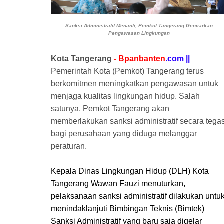
Sanksi Administratif Menanti, Pemkot Tangerang Gencarkan
Pengawasan Lingkungan
Kota Tangerang
- Bpanbanten
.com ||
Pemerintah Kota (Pemkot) Tangerang terus
berkomitmen meningkatkan pengawasan untuk
menjaga kualitas lingkungan hidup. Salah
satunya, Pemkot Tangerang akan
memberlakukan sanksi administratif secara tega
bagi perusahaan yang diduga melanggar
peraturan.
Kepala Dinas Lingkungan Hidup (DLH) Kota
Tangerang Wawan Fauzi menuturkan,
pelaksanaan sanksi administratif dilakukan untu
menindaklanjuti Bimbingan Teknis (Bimtek)
Sanksi Administratif yang baru saja digelar