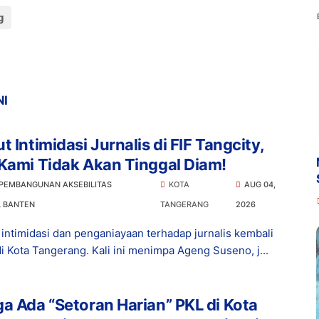
g
NI
t Intimidasi Jurnalis di FIF Tangcity,
Kami Tidak Akan Tinggal Diam!
 PEMBANGUNAN AKSEBILITAS
KOTA
AUG 04,
L BANTEN
TANGERANG
2026
intimidasi dan penganiayaan terhadap jurnalis kembali
di Kota Tangerang. Kali ini menimpa Ageng Suseno, j...
a Ada “Setoran Harian” PKL di Kota