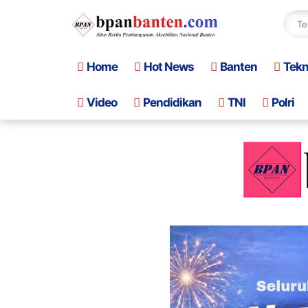
Home
Hot News
Banten
Tek
Video
Pendidikan
TNI
Polri