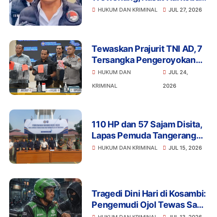
Polres Tangsel dan 6
HUKUM DAN KRIMINAL
JUL 27, 2026
Anggota Ditangkap
Bareskrim
Tewaskan Prajurit TNI AD, 7
Tersangka Pengeroyokan
Terancam Penjara Seumur
HUKUM DAN
JUL 24,
Hidup
KRIMINAL
2026
110 HP dan 57 Sajam Disita,
Lapas Pemuda Tangerang
Perketat Pengawasan
HUKUM DAN KRIMINAL
JUL 15, 2026
Tragedi Dini Hari di Kosambi:
Pengemudi Ojol Tewas Saat
Istirahat, Motor dan HP Raib
HUKUM DAN KRIMINAL
JUL 13, 2026