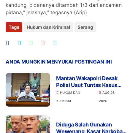
kandung, pidananya ditambah 1/3 dari ancaman
pidana,” jelasnya,” tegasnya.(Arip)
Tags
Hukum dan Kriminal
Serang
ANDA MUNGKIN MENYUKAI POSTINGAN INI
Mantan Wakapolri Desak
Polisi Usut Tuntas Kasus
Bigmo Ajak Anak di Bawah
HUKUM DAN
AUG 03,
Umur Promosikan Vape
KRIMINAL
2026
Diduga Salah Gunakan
Wewenang, Kasat Narkoba