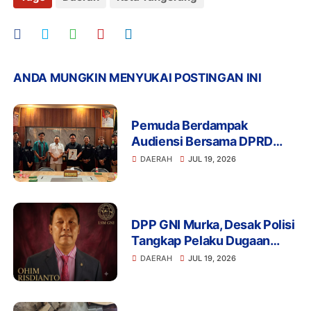
ANDA MUNGKIN MENYUKAI POSTINGAN INI
Pemuda Berdampak
Audiensi Bersama DPRD
Provinsi Banten Bahas
DAERAH
JUL 19, 2026
Pendidikan, Ketahanan
Pangan, dan Literasi Menuju
Indonesia Emas 2045
DPP GNI Murka, Desak Polisi
Tangkap Pelaku Dugaan
Intimidasi dan
DAERAH
JUL 19, 2026
Pengeroyokan Aktivis di
Lebak