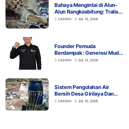
Bahaya Mengintai di Alun-
Alun Rangkasbitung: Tralis
Drainase Rusak Picu Banyak
DAERAH
JUL 13, 2026
Pengunjung Terperosok
Founder Pemuda
Berdampak : Generasi Muda
Mengapresiasi Komitmen
DAERAH
JUL 12, 2026
Presiden Prabowo dalam
Pemberantasan Korupsi
Sistem Pengolahan Air
Bersih Desa Girilaya Dan
Desa Jayapura Cipanas
DAERAH
JUL 10, 2026
Harus Dibantu Pemerintah