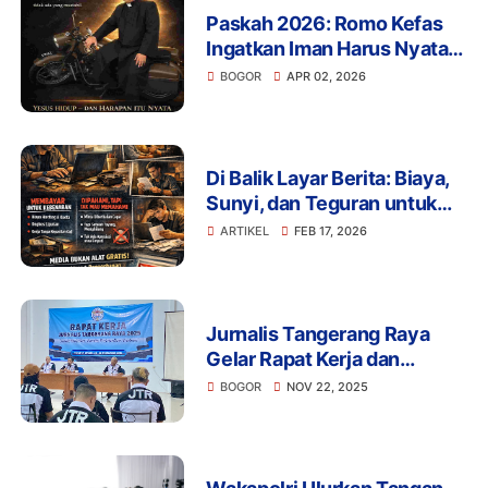
Paskah 2026: Romo Kefas
Ingatkan Iman Harus Nyata,
Bukan Sekadar Kata
BOGOR
APR 02, 2026
Di Balik Layar Berita: Biaya,
Sunyi, dan Teguran untuk
Nurani
ARTIKEL
FEB 17, 2026
Jurnalis Tangerang Raya
Gelar Rapat Kerja dan
Reshuffle Kepengurusan,
BOGOR
NOV 22, 2025
Semangat Almarhum Ayu
Kartini Jadi Inspirasi