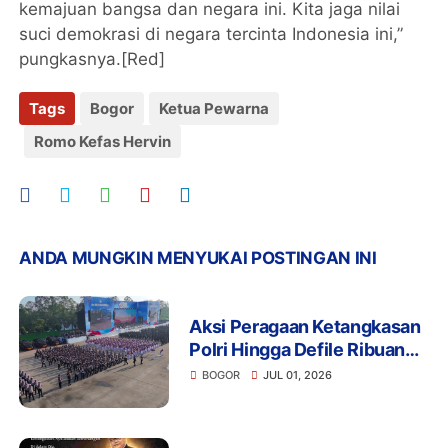
kemajuan bangsa dan negara ini. Kita jaga nilai
suci demokrasi di negara tercinta Indonesia ini,”
pungkasnya.[Red]
Tags
Bogor
Ketua Pewarna
Romo Kefas Hervin
ANDA MUNGKIN MENYUKAI POSTINGAN INI
Aksi Peragaan Ketangkasan
Polri Hingga Defile Ribuan
Personel Warnai Peringatan
BOGOR
JUL 01, 2026
ke-80 Hari Bhayangkara di
Hadapan Presiden Prabowo