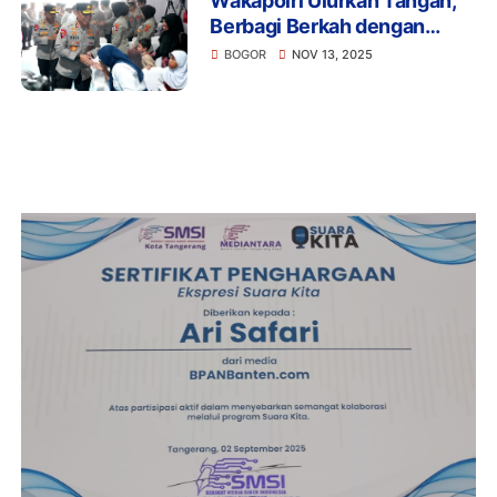
Wakapolri Ulurkan Tangan,
Berbagi Berkah dengan
Santunan dan Bakti Sosial di
BOGOR
NOV 13, 2025
SMA Kemala Taruna
Bhayangkara Bogor