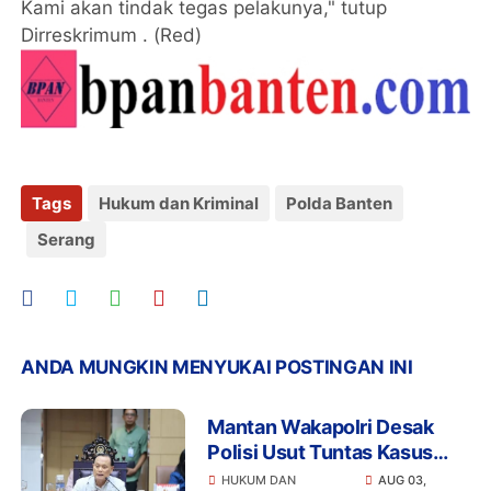
Kami akan tindak tegas pelakunya," tutup
Dirreskrimum . (Red)
Tags
Hukum dan Kriminal
Polda Banten
Serang
ANDA MUNGKIN MENYUKAI POSTINGAN INI
Mantan Wakapolri Desak
Polisi Usut Tuntas Kasus
Bigmo Ajak Anak di Bawah
HUKUM DAN
AUG 03,