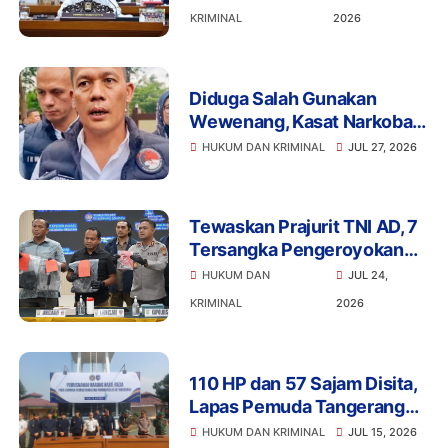
Umur Promosikan Vape
KRIMINAL
2026
Diduga Salah Gunakan
Wewenang, Kasat Narkoba
Polres Tangsel dan 6
HUKUM DAN KRIMINAL
JUL 27, 2026
Anggota Ditangkap
Bareskrim
Tewaskan Prajurit TNI AD, 7
Tersangka Pengeroyokan
Terancam Penjara Seumur
HUKUM DAN
JUL 24,
Hidup
KRIMINAL
2026
110 HP dan 57 Sajam Disita,
Lapas Pemuda Tangerang
Perketat Pengawasan
HUKUM DAN KRIMINAL
JUL 15, 2026