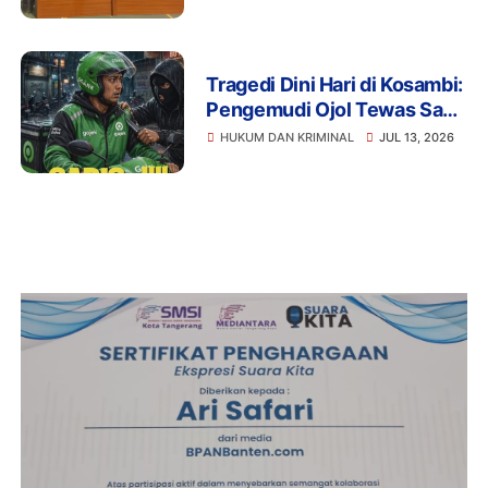
Tragedi Dini Hari di Kosambi:
Pengemudi Ojol Tewas Saat
Istirahat, Motor dan HP Raib
HUKUM DAN KRIMINAL
JUL 13, 2026