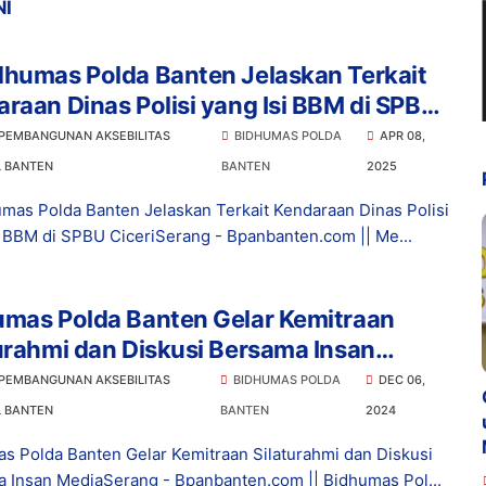
NI
dhumas Polda Banten Jelaskan Terkait
raan Dinas Polisi yang Isi BBM di SPBU
i
 PEMBANGUNAN AKSEBILITAS
BIDHUMAS POLDA
APR 08,
L BANTEN
BANTEN
2025
mas Polda Banten Jelaskan Terkait Kendaraan Dinas Polisi
i BBM di SPBU CiceriSerang - Bpanbanten.com || Me...
umas Polda Banten Gelar Kemitraan
urahmi dan Diskusi Bersama Insan
a
 PEMBANGUNAN AKSEBILITAS
BIDHUMAS POLDA
DEC 06,
L BANTEN
BANTEN
2024
s Polda Banten Gelar Kemitraan Silaturahmi dan Diskusi
 Insan MediaSerang - Bpanbanten.com || Bidhumas Pol...