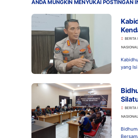
ANDA MUNGKIN MENYUKAI POSTINGAN I
Kabi
Kenda
Cicer
BERITA
NASIONA
Kabidhu
yang Is
Bidh
Silat
Medi
BERITA
NASIONA
Bidhuma
Bersama