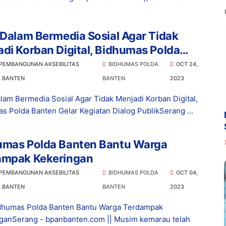
 Dalam Bermedia Sosial Agar Tidak
di Korban Digital, Bidhumas Polda
n Gelar Kegiatan Dialog Publik
 PEMBANGUNAN AKSEBILITAS
BIDHUMAS POLDA
OCT 24,
L BANTEN
BANTEN
2023
alam Bermedia Sosial Agar Tidak Menjadi Korban Digital,
s Polda Banten Gelar Kegiatan Dialog PublikSerang ...
umas Polda Banten Bantu Warga
ampak Kekeringan
 PEMBANGUNAN AKSEBILITAS
BIDHUMAS POLDA
OCT 04,
L BANTEN
BANTEN
2023
dhumas Polda Banten Bantu Warga Terdampak
ganSerang - bpanbanten.com || Musim kemarau telah