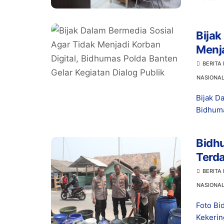
Bijak
Menja
Bante
BERITA
NASIONA
Bijak D
Bidhuma
Bidh
Terd
BERITA
NASIONA
Foto Bi
Kekerin