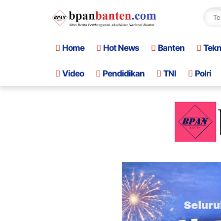
Home
Hot News
Banten
Tek
Video
Pendidikan
TNI
Polri