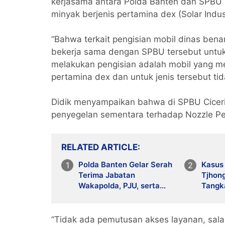
kerjasama antara Polda Banten dan SPBU 
minyak berjenis pertamina dex (Solar Indust
“Bahwa terkait pengisian mobil dinas ben
bekerja sama dengan SPBU tersebut untuk
melakukan pengisian adalah mobil yang m
pertamina dex dan untuk jenis tersebut tid
Didik menyampaikan bahwa di SPBU Ciceri
penyegelan sementara terhadap Nozzle Pe
RELATED ARTICLE
Polda Banten Gelar Serah
Kasus
Terima Jabatan
Tjhong
Wakapolda, PJU, serta
Tangk
Kapolres Cilegon dan
Lebak
“Tidak ada pemutusan akses layanan, salah