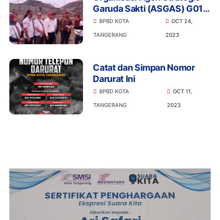
Garuda Sakti (ASGAS) G012
Banten Dapat Apresiasi Dari
BPBD KOTA
OCT 24,
Walikota dan BPBD
TANGERANG
2023
Catat dan Simpan Nomor
Darurat Ini
BPBD KOTA
OCT 11,
TANGERANG
2023