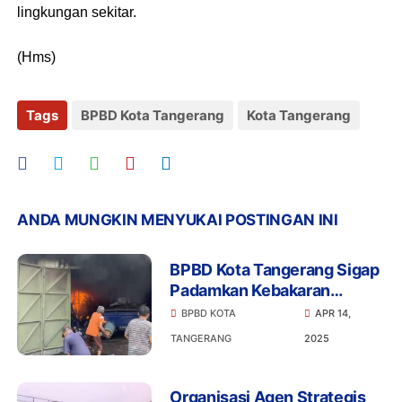
lingkungan sekitar.
(Hms)
Tags
BPBD Kota Tangerang
Kota Tangerang
ANDA MUNGKIN MENYUKAI POSTINGAN INI
BPBD Kota Tangerang Sigap
Padamkan Kebakaran
Gudang Suku Cadang Mobil
BPBD KOTA
APR 14,
Bekas di Larangan
TANGERANG
2025
Organisasi Agen Strategis