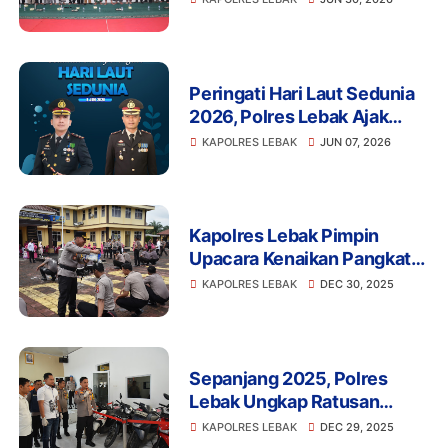
Rangka Hari Bhayangkara
ke-80
Peringati Hari Laut Sedunia
2026, Polres Lebak Ajak
Masyarakat Jaga Kelestarian
KAPOLRES LEBAK
JUN 07, 2026
Ekosistem Pesisir Pantai
Selatan
Kapolres Lebak Pimpin
Upacara Kenaikan Pangkat
Personel Polres Lebak
KAPOLRES LEBAK
DEC 30, 2025
Periode 1 Januari 2026
Sepanjang 2025, Polres
Lebak Ungkap Ratusan
Kasus dan Hadirkan Inovasi
KAPOLRES LEBAK
DEC 29, 2025
Pelayanan Publik