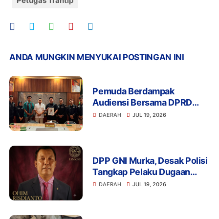
Petugas Trantip
ANDA MUNGKIN MENYUKAI POSTINGAN INI
Pemuda Berdampak
Audiensi Bersama DPRD
Provinsi Banten Bahas
DAERAH
JUL 19, 2026
Pendidikan, Ketahanan
Pangan, dan Literasi Menuju
Indonesia Emas 2045
DPP GNI Murka, Desak Polisi
Tangkap Pelaku Dugaan
Intimidasi dan
DAERAH
JUL 19, 2026
Pengeroyokan Aktivis di
Lebak