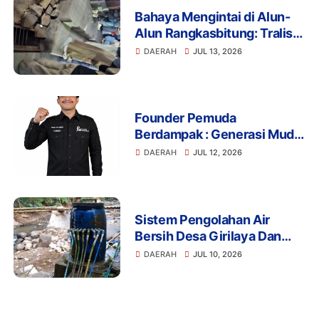
Bahaya Mengintai di Alun-
Alun Rangkasbitung: Tralis
Drainase Rusak Picu Banyak
DAERAH
JUL 13, 2026
Pengunjung Terperosok
Founder Pemuda
Berdampak : Generasi Muda
Mengapresiasi Komitmen
DAERAH
JUL 12, 2026
Presiden Prabowo dalam
Pemberantasan Korupsi
Sistem Pengolahan Air
Bersih Desa Girilaya Dan
Desa Jayapura Cipanas
DAERAH
JUL 10, 2026
Harus Dibantu Pemerintah