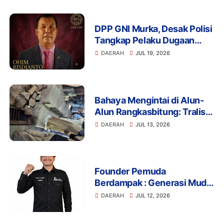
Pangan, dan Literasi Menuju
Indonesia Emas 2045
DPP GNI Murka, Desak Polisi
Tangkap Pelaku Dugaan
Intimidasi dan
DAERAH
JUL 19, 2026
Pengeroyokan Aktivis di
Lebak
Bahaya Mengintai di Alun-
Alun Rangkasbitung: Tralis
Drainase Rusak Picu Banyak
DAERAH
JUL 13, 2026
Pengunjung Terperosok
Founder Pemuda
Berdampak : Generasi Muda
Mengapresiasi Komitmen
DAERAH
JUL 12, 2026
Presiden Prabowo dalam
Pemberantasan Korupsi