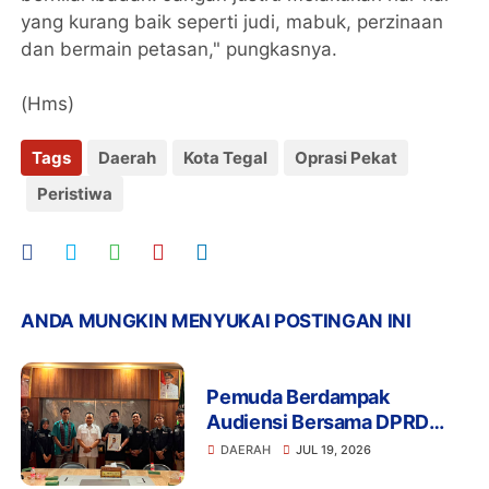
yang kurang baik seperti judi, mabuk, perzinaan
dan bermain petasan," pungkasnya.
(Hms)
Tags
Daerah
Kota Tegal
Oprasi Pekat
Peristiwa
ANDA MUNGKIN MENYUKAI POSTINGAN INI
Pemuda Berdampak
Audiensi Bersama DPRD
Provinsi Banten Bahas
DAERAH
JUL 19, 2026
Pendidikan, Ketahanan