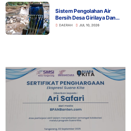
Sistem Pengolahan Air
Bersih Desa Girilaya Dan
Desa Jayapura Cipanas
DAERAH
JUL 10, 2026
Harus Dibantu Pemerintah