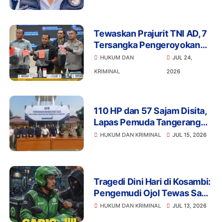
Anggota Ditangkap
Bareskrim
Tewaskan Prajurit TNI AD, 7
Tersangka Pengeroyokan
Terancam Penjara Seumur
HUKUM DAN
JUL 24,
Hidup
KRIMINAL
2026
110 HP dan 57 Sajam Disita,
Lapas Pemuda Tangerang
Perketat Pengawasan
HUKUM DAN KRIMINAL
JUL 15, 2026
Tragedi Dini Hari di Kosambi:
Pengemudi Ojol Tewas Saat
Istirahat, Motor dan HP Raib
HUKUM DAN KRIMINAL
JUL 13, 2026