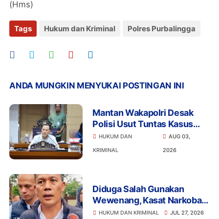
(Hms)
Tags
Hukum dan Kriminal
Polres Purbalingga
ANDA MUNGKIN MENYUKAI POSTINGAN INI
Mantan Wakapolri Desak
Polisi Usut Tuntas Kasus
Bigmo Ajak Anak di Bawah
HUKUM DAN
AUG 03,
Umur Promosikan Vape
KRIMINAL
2026
Diduga Salah Gunakan
Wewenang, Kasat Narkoba
Polres Tangsel dan 6
HUKUM DAN KRIMINAL
JUL 27, 2026