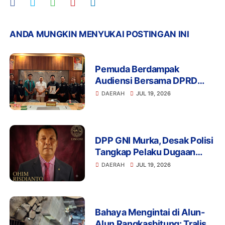
ANDA MUNGKIN MENYUKAI POSTINGAN INI
Pemuda Berdampak
Audiensi Bersama DPRD
Provinsi Banten Bahas
DAERAH
JUL 19, 2026
Pendidikan, Ketahanan
Pangan, dan Literasi Menuju
Indonesia Emas 2045
DPP GNI Murka, Desak Polisi
Tangkap Pelaku Dugaan
Intimidasi dan
DAERAH
JUL 19, 2026
Pengeroyokan Aktivis di
Lebak
Bahaya Mengintai di Alun-
Alun Rangkasbitung: Tralis