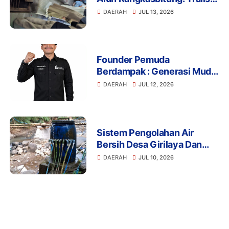
Drainase Rusak Picu Banyak
DAERAH
JUL 13, 2026
Pengunjung Terperosok
Founder Pemuda
Berdampak : Generasi Muda
Mengapresiasi Komitmen
DAERAH
JUL 12, 2026
Presiden Prabowo dalam
Pemberantasan Korupsi
Sistem Pengolahan Air
Bersih Desa Girilaya Dan
Desa Jayapura Cipanas
DAERAH
JUL 10, 2026
Harus Dibantu Pemerintah